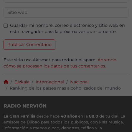
Guardar mi nombre, correo electrónico y sitio web en
este navegador para la próxima vez que comente.
Este sitio usa Akismet para reducir el spam.
Aprende
cómo se procesan los datos de tus comentarios.
Bizkaia
Internacional
Nacional
Ranking de los países más alcoholizados del mundo
RADIO NERVIÓN
La Gran Familia
desde hace
40 años
en la
88.0
de tu dial. La
emisora de Bilbao para todos los públicos, con Más Música,
información a menos cinco, deportes, tráfico y la