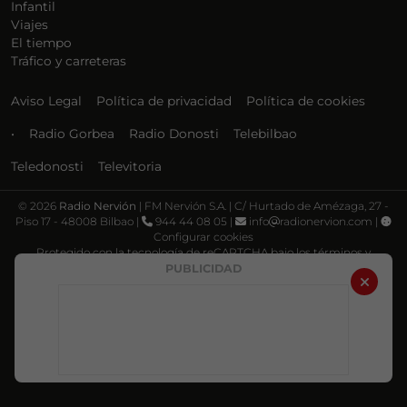
Infantil
Viajes
El tiempo
Tráfico y carreteras
Aviso Legal
Política de privacidad
Política de cookies
•
Radio Gorbea
Radio Donosti
Telebilbao
Teledonosti
Televitoria
©
2026
Radio Nervión
| FM Nervión S.A. | C/ Hurtado de Amézaga, 27 -
Piso 17 - 48008 Bilbao |
944 44 08 05 |
info
radionervion.com |
Configurar cookies
Protegido con la tecnología de reCAPTCHA bajo los términos y
condiciones de Google, su
Política de privacidad
y
Términos de servicio
.
PUBLICIDAD