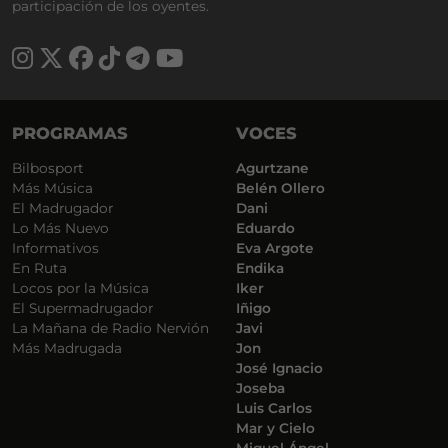
participación de los oyentes.
PROGRAMAS
VOCES
Bilbosport
Agurtzane
Más Música
Belén Ollero
El Madrugador
Dani
Lo Más Nuevo
Eduardo
Informativos
Eva Argote
En Ruta
Endika
Locos por la Música
Iker
El Supermadrugador
Iñigo
La Mañana de Radio Nervión
Javi
Más Madrugada
Jon
José Ignacio
Joseba
Luis Carlos
Mar y Cielo