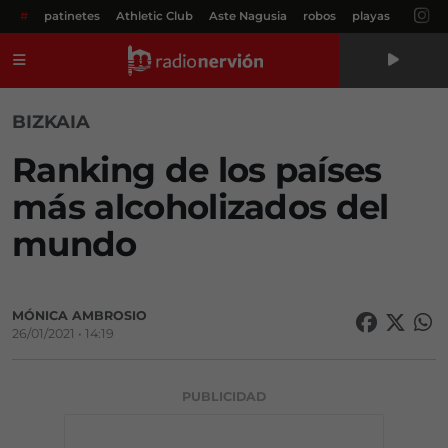
#
patinetes
Athletic Club
Aste Nagusia
robos
playas
Menú
BIZKAIA
Ranking de los países
más alcoholizados del
mundo
MÓNICA AMBROSIO
26/01/2021 • 14:19
PUBLICIDAD