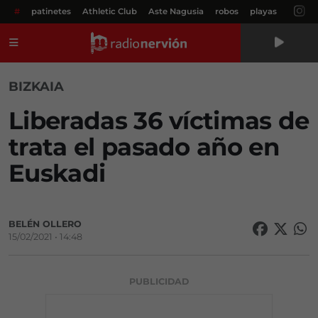
#
patinetes
Athletic Club
Aste Nagusia
robos
playas
Menú
BIZKAIA
Liberadas 36 víctimas de
trata el pasado año en
Euskadi
BELÉN OLLERO
15/02/2021 • 14:48
PUBLICIDAD