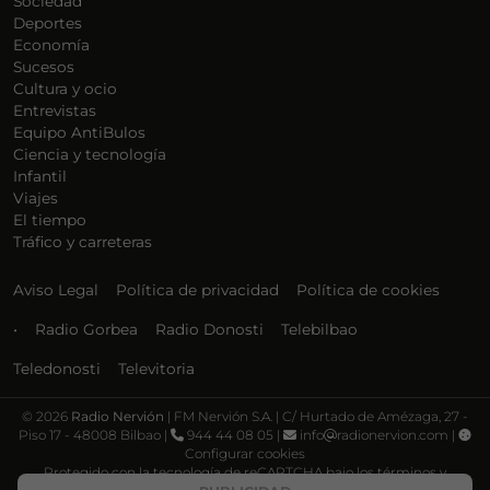
Sociedad
Deportes
Economía
Sucesos
Cultura y ocio
Entrevistas
Equipo AntiBulos
Ciencia y tecnología
Infantil
Viajes
El tiempo
Tráfico y carreteras
Aviso Legal
Política de privacidad
Política de cookies
•
Radio Gorbea
Radio Donosti
Telebilbao
Teledonosti
Televitoria
©
2026
Radio Nervión
| FM Nervión S.A. | C/ Hurtado de Amézaga, 27 -
Piso 17 - 48008 Bilbao |
944 44 08 05 |
info
radionervion.com |
Configurar cookies
Protegido con la tecnología de reCAPTCHA bajo los términos y