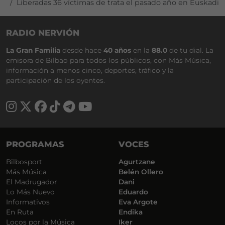
Liberadas 36 víctimas de trata el pasado año en Euskadi
RADIO NERVIÓN
La Gran Familia
desde hace
40 años
en la
88.0
de tu dial. La
emisora de Bilbao para todos los públicos, con Más Música,
información a menos cinco, deportes, tráfico y la
participación de los oyentes.
PROGRAMAS
VOCES
Bilbosport
Agurtzane
Más Música
Belén Ollero
El Madrugador
Dani
Lo Más Nuevo
Eduardo
Informativos
Eva Argote
En Ruta
Endika
Locos por la Música
Iker