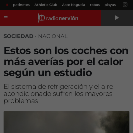
#
patinetes
Athletic Club
Aste Nagusia
robos
playas
Menú
SOCIEDAD
•
NACIONAL
Estos son los coches con
más averías por el calor
según un estudio
El sistema de refrigeración y el aire
acondicionado sufren los mayores
problemas