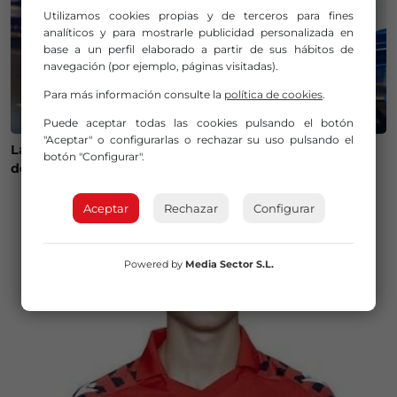
Utilizamos cookies propias y de terceros para fines
analíticos y para mostrarle publicidad personalizada en
base a un perfil elaborado a partir de sus hábitos de
navegación (por ejemplo, páginas visitadas).
Para más información consulte la
política de cookies
.
Puede aceptar todas las cookies pulsando el botón
"Aceptar" o configurarlas o rechazar su uso pulsando el
La Policía Municipal de Bilbao intensifica los controles
botón "Configurar".
de alcohol y drogas para evitar accidentes
Aceptar
Rechazar
Configurar
Powered by
Media Sector S.L.