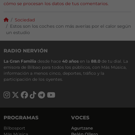
cómo se procesan los datos de tus comentarios.
Sociedad
Estos son los coches con más averías por el calor según
un estudio
RADIO NERVIÓN
La Gran Familia
desde hace
40 años
en la
88.0
de tu dial. La
emisora de Bilbao para todos los públicos, con Más Música,
información a menos cinco, deportes, tráfico y la
participación de los oyentes.
PROGRAMAS
VOCES
Bilbosport
Agurtzane
Más Música
Belén Ollero