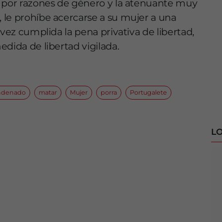
o por razones de género y la atenuante muy
 le prohíbe acercarse a su mujer a una
 vez cumplida la pena privativa de libertad,
dida de libertad vigilada.
ndenado
matar
Mujer
porra
Portugalete
LO