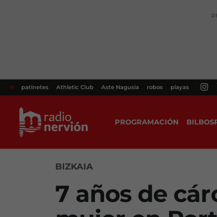
P
#
patinetes
Athletic Club
Aste Nagusia
robos
playas
PROGRAMACIÓN
BILBOS
BIZKAIA
7 años de cár