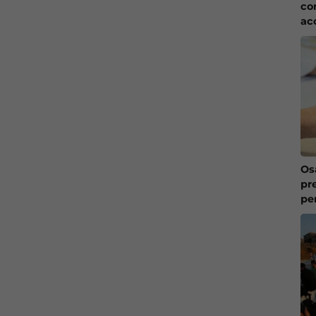
co
ac
Os
pr
pe