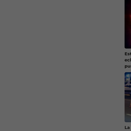
Es
ec
pu
La 