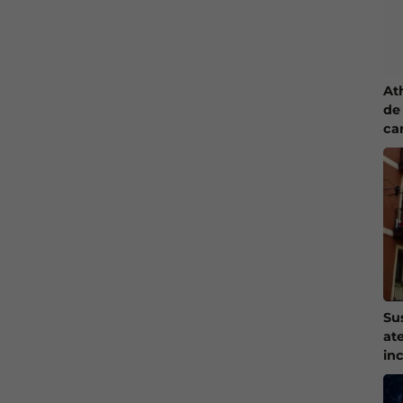
At
de 
ca
Su
at
in