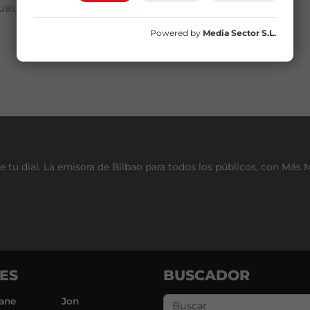
UBLICIDAD
Powered by
Media Sector S.L.
e tu dial. La emisora de Bilbao para todos los públicos, con Más 
ES
BUSCADOR
ane
Jon