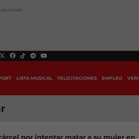
UBLICIDAD
PORT
LISTA MUSICAL
FELICITACIONES
EMPLEO
VERI
r
cárcel por intentar matar a su mujer en