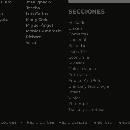
Ollero
José Ignacio
Joseba
SECCIONES
do
Luis Carlos
gote
Mar y Cielo
Euskadi
Miguel Ángel
Bizkaia
Mónica Ambrosio
Comarcas
Richard
Nacional
Yaiza
Sociedad
Deportes
Economía
Sucesos
Cultura y ocio
Entrevistas
Equipo AntiBulos
Ciencia y tecnología
Infantil
Viajes
El tiempo
Tráfico y carreteras
e cookies
•
Radio Gorbea
Radio Donosti
Telebilbao
Teledo