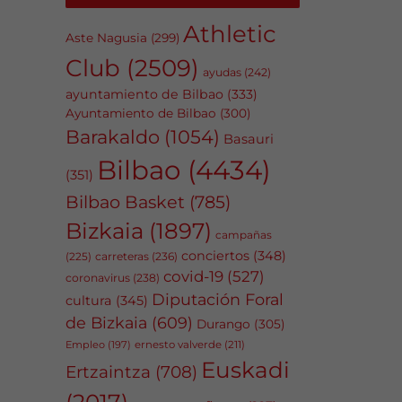
Athletic
Aste Nagusia
(299)
Club
(2509)
ayudas
(242)
ayuntamiento de Bilbao
(333)
Ayuntamiento de Bilbao
(300)
Barakaldo
(1054)
Basauri
Bilbao
(4434)
(351)
Bilbao Basket
(785)
Bizkaia
(1897)
campañas
conciertos
(348)
carreteras
(236)
(225)
covid-19
(527)
coronavirus
(238)
Diputación Foral
cultura
(345)
de Bizkaia
(609)
Durango
(305)
Empleo
(197)
ernesto valverde
(211)
Euskadi
Ertzaintza
(708)
(2017)