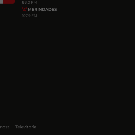
88.0 FM
MERINDADES
107.9 FM
nosti
Televitoria