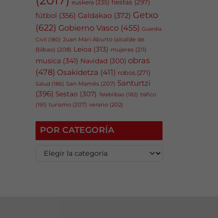
fiestas
(297)
euskera
(235)
Getxo
fútbol
(356)
Galdakao
(372)
(622)
Gobierno Vasco
(455)
Guardia
Juan Mari Aburto (alcalde de
Civil
(180)
Leioa
(313)
Bilbao)
(208)
mujeres
(211)
obras
musica
(341)
Navidad
(300)
(478)
Osakidetza
(411)
robos
(271)
Santurtzi
San Mamés
(207)
Salud
(186)
(396)
Sestao
(307)
tráfico
Telebilbao
(182)
(191)
turismo
(207)
verano
(202)
POR CATEGORÍA
P
o
r
c
a
t
e