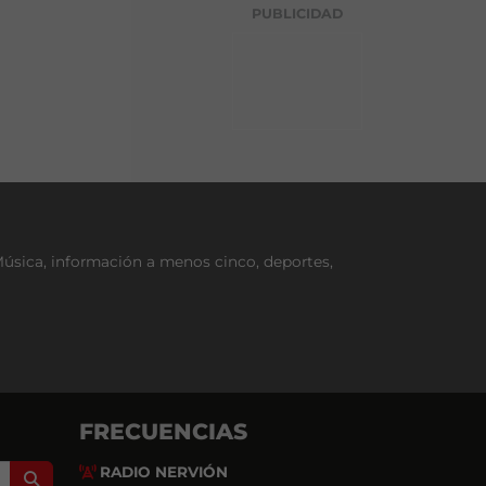
g
PUBLICIDAD
o
r
í
a
Música, información a menos cinco, deportes,
FRECUENCIAS
RADIO NERVIÓN
Search