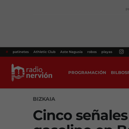
P
#
patinetes
Athletic Club
Aste Nagusia
robos
playas
PROGRAMACIÓN
BILBOS
BIZKAIA
Cinco señales