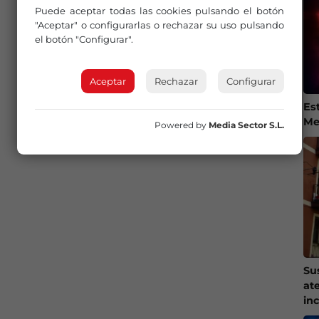
Puede aceptar todas las cookies pulsando el botón
"Aceptar" o configurarlas o rechazar su uso pulsando
el botón "Configurar".
Aceptar
Rechazar
Configurar
Es
Me
Powered by
Media Sector S.L.
Su
at
in