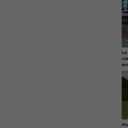
La 
co
ac
Mu