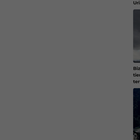
Ur
Bi
ti
te