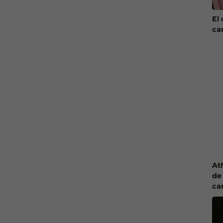
El 
ca
At
de 
ca