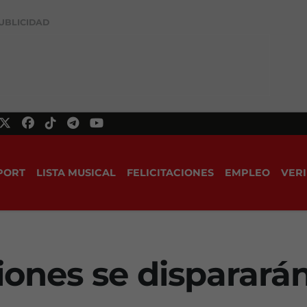
UBLICIDAD
PORT
LISTA MUSICAL
FELICITACIONES
EMPLEO
VERI
iones se disparará