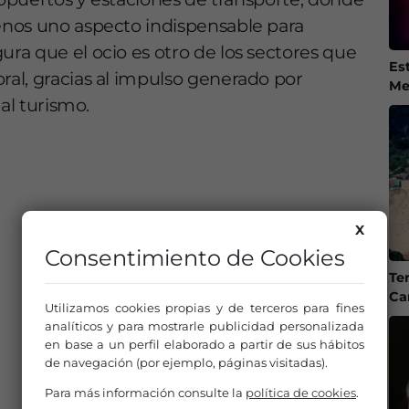
nos uno aspecto indispensable para
a que el ocio es otro de los sectores que
Es
al, gracias al impulso generado por
Me
al turismo.
X
Consentimiento de Cookies
Te
Ca
Utilizamos cookies propias y de terceros para fines
analíticos y para mostrarle publicidad personalizada
en base a un perfil elaborado a partir de sus hábitos
de navegación (por ejemplo, páginas visitadas).
Para más información consulte la
política de cookies
.