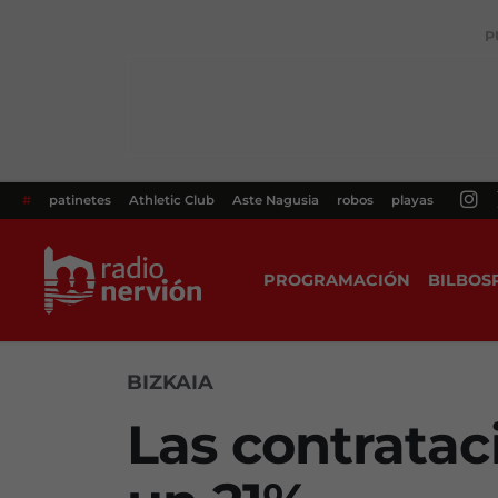
P
#
patinetes
Athletic Club
Aste Nagusia
robos
playas
PROGRAMACIÓN
BILBOS
BIZKAIA
Las contratac