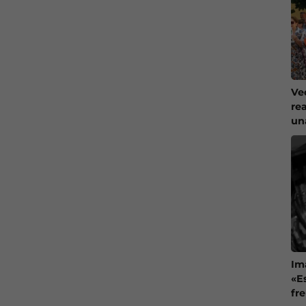
Ve
re
un
Im
«E
fr