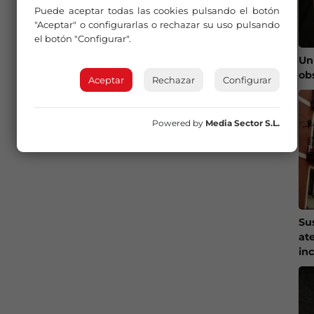
Puede aceptar todas las cookies pulsando el botón
"Aceptar" o configurarlas o rechazar su uso pulsando
el botón "Configurar".
Un
ob
Aceptar
Rechazar
Configurar
Powered by
Media Sector S.L.
Su
at
in