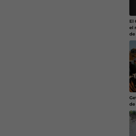
El
el 
de
Ge
de