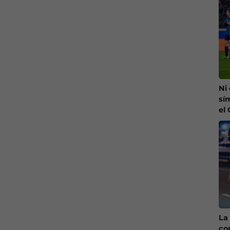
Ni
sí
el
La 
co