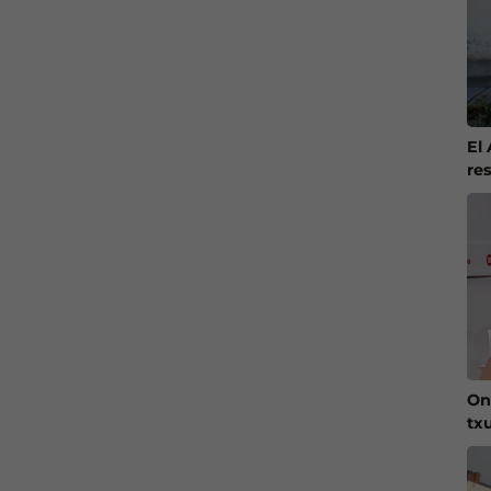
El
re
On
tx