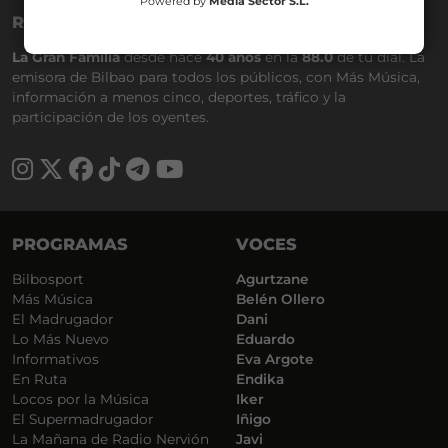
Powered by
Media Sector S.L.
RADIO NERVIÓN
La Gran Familia
desde hace
40 años
en la
88.0
de tu dial. La
emisora de Bilbao para todos los públicos, con Más Música,
información a menos cinco, deportes, tráfico y la
participación de los oyentes.
PROGRAMAS
VOCES
Bilbosport
Agurtzane
Más Música
Belén Ollero
El Madrugador
Dani
Lo Más Nuevo
Eduardo
Informativos
Eva Argote
En Ruta
Endika
Locos por la Música
Iker
El Supermadrugador
Iñigo
La Mañana de Radio Nervión
Javi