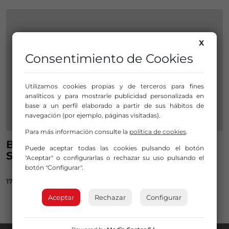
X
Consentimiento de Cookies
Utilizamos cookies propias y de terceros para fines
analíticos y para mostrarle publicidad personalizada en
base a un perfil elaborado a partir de sus hábitos de
navegación (por ejemplo, páginas visitadas).
Para más información consulte la
política de cookies
.
Bizkaia saca a licitación el servicio de
Puede aceptar todas las cookies pulsando el botón
Socorrismo en playas
"Aceptar" o configurarlas o rechazar su uso pulsando el
botón "Configurar".
17/05/2021
Aceptar
Rechazar
Configurar