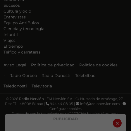
Sucesos
Cultura y ocio
Entrevistas
Equipo AntiBulos
Ciencia y tecnología
Infantil
Viajes
El tiempo
Tráfico y carreteras
Aviso Legal
Política de privacidad
Política de cookies
•
Radio Gorbea
Radio Donosti
Telebilbao
Teledonosti
Televitoria
©
2026
Radio Nervión
| FM Nervión S.A. | C/ Hurtado de Amézaga, 27 -
Piso 17 - 48008 Bilbao |
944 44 08 05 |
info
radionervion.com |
Configurar cookies
Protegido con la tecnología de reCAPTCHA bajo los términos y
condiciones de Google, su
Política de privacidad
y
Términos de servicio
.
PUBLICIDAD