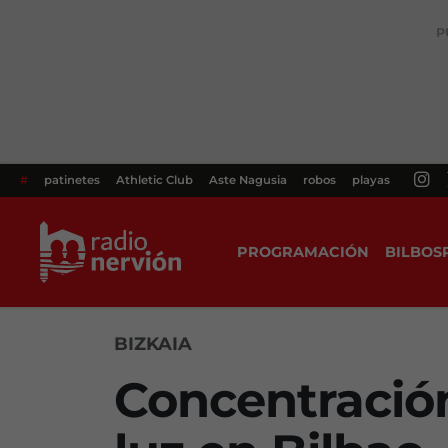
P
#
patinetes
Athletic Club
Aste Nagusia
robos
playas
PROGRAMACIÓN
BILBOS
BIZKAIA
Concentración