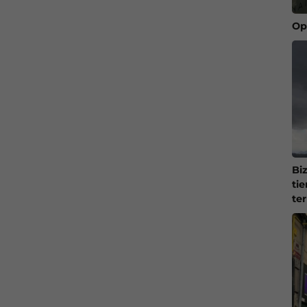
Op
Bi
ti
te