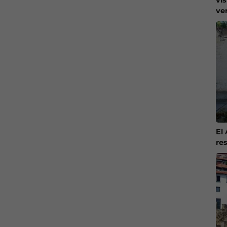
ve
El
re