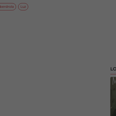
iberdrola
Luz
LO