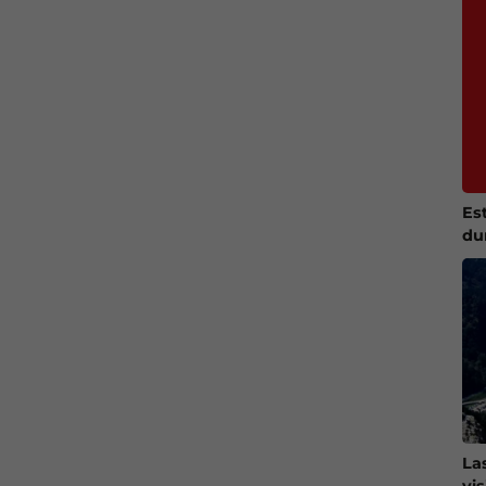
Es
du
La
vi