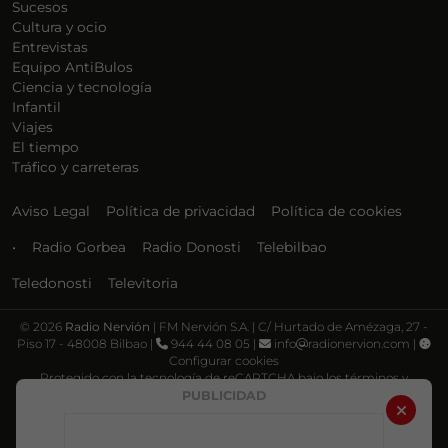
Sucesos
Cultura y ocio
Entrevistas
Equipo AntiBulos
Ciencia y tecnología
Infantil
Viajes
El tiempo
Tráfico y carreteras
Aviso Legal
Política de privacidad
Política de cookies
•
Radio Gorbea
Radio Donosti
Telebilbao
Teledonosti
Televitoria
©
2026
Radio Nervión
| FM Nervión S.A. | C/ Hurtado de Amézaga, 27 -
Piso 17 - 48008 Bilbao |
944 44 08 05 |
info
radionervion.com |
Configurar cookies
Protegido con la tecnología de reCAPTCHA bajo los términos y
condiciones de Google, su
Política de privacidad
y
Términos de servicio
.
PUBLICIDAD