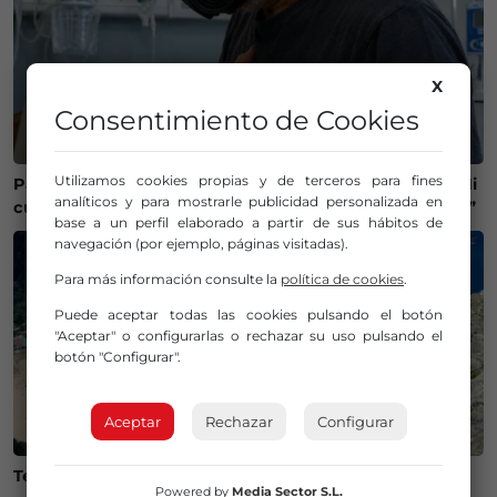
X
Consentimiento de Cookies
Utilizamos cookies propias y de terceros para fines
Paco, afectado por la sensibilidad química múltiple: “Mi
analíticos y para mostrarle publicidad personalizada en
cuerpo se pone en guardia con todo lo que lleva tóxico”
base a un perfil elaborado a partir de sus hábitos de
navegación (por ejemplo, páginas visitadas).
Para más información consulte la
política de cookies
.
Puede aceptar todas las cookies pulsando el botón
"Aceptar" o configurarlas o rechazar su uso pulsando el
botón "Configurar".
Aceptar
Rechazar
Configurar
Temperaturas históricas del agua en el Mar Cantábrico
Powered by
Media Sector S.L.