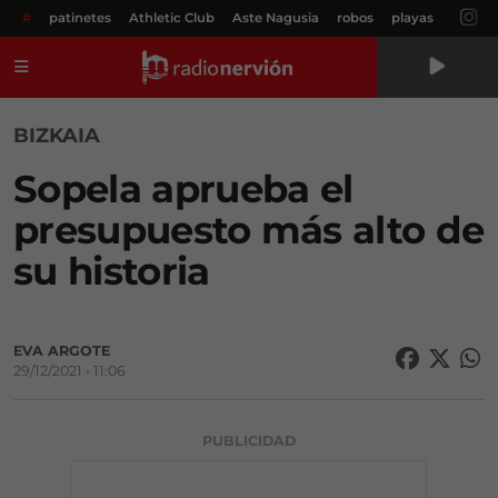
#
patinetes
Athletic Club
Aste Nagusia
robos
playas
Menú
BIZKAIA
Sopela aprueba el
presupuesto más alto de
su historia
EVA ARGOTE
29/12/2021 • 11:06
PUBLICIDAD