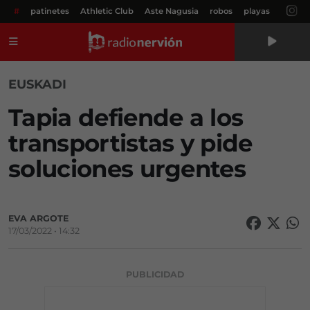
#
patinetes
Athletic Club
Aste Nagusia
robos
playas
Menú
EUSKADI
Tapia defiende a los
transportistas y pide
soluciones urgentes
EVA ARGOTE
17/03/2022 • 14:32
PUBLICIDAD