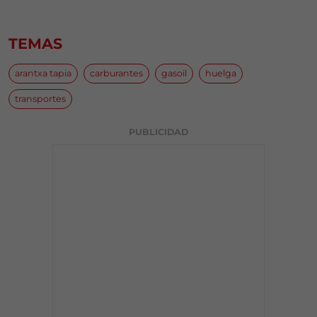
TEMAS
arantxa tapia
carburantes
gasoil
huelga
transportes
PUBLICIDAD