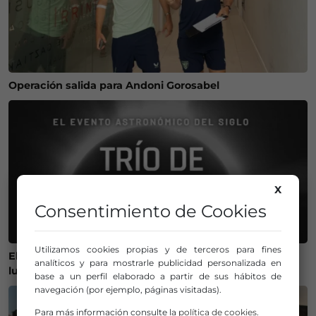
Operación salida para Andoni Gorosabel
X
Consentimiento de Cookies
Utilizamos cookies propias y de terceros para fines
El Gobierno lanza un visor web para encontrar el mejor
analíticos y para mostrarle publicidad personalizada en
lugar donde ver el eclipse solar del 12 de agosto
base a un perfil elaborado a partir de sus hábitos de
navegación (por ejemplo, páginas visitadas).
Para más información consulte la
política de cookies
.