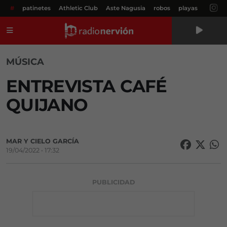
#
patinetes
Athletic Club
Aste Nagusia
robos
playas
Menú
MÚSICA
ENTREVISTA CAFÉ
QUIJANO
MAR Y CIELO GARCÍA
19/04/2022 • 17:32
PUBLICIDAD