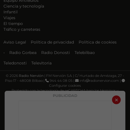
Equipo AntiBulos
Ciencia y tecnología
Infantil
Viajes
El tiempo
Tráfico y carreteras
Aviso Legal
Política de privacidad
Política de cookies
•
Radio Gorbea
Radio Donosti
Telebilbao
Teledonosti
Televitoria
©
2026
Radio Nervión
| FM Nervión S.A. | C/ Hurtado de Amézaga, 27 -
Piso 17 - 48008 Bilbao |
944 44 08 05 |
info
radionervion.com |
Configurar cookies
Protegido con la tecnología de reCAPTCHA bajo los términos y
condiciones de Google, su
Política de privacidad
y
Términos de servicio
.
PUBLICIDAD