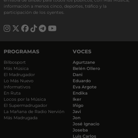
emisora de Bilbao para todos los públicos, con Más Música,
información a menos cinco, deportes, tráfico y la
participación de los oyentes.
PROGRAMAS
VOCES
Bilbosport
Agurtzane
Más Música
Belén Ollero
El Madrugador
Dani
Lo Más Nuevo
Eduardo
Informativos
Eva Argote
En Ruta
Endika
Locos por la Música
Iker
El Supermadrugador
Iñigo
La Mañana de Radio Nervión
Javi
Más Madrugada
Jon
José Ignacio
Joseba
Luis Carlos