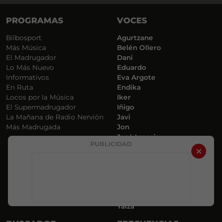
PROGRAMAS
VOCES
Bilbosport
Agurtzane
Más Música
Belén Ollero
El Madrugador
Dani
Lo Más Nuevo
Eduardo
Informativos
Eva Argote
En Ruta
Endika
Locos por la Música
Iker
El Supermadrugador
Iñigo
La Mañana de Radio Nervión
Javi
Más Madrugada
Jon
José Ignacio
PUBLICIDAD
Joseba
Luis Carlos
Mar y Cielo
Miguel Ángel
Mónica Ambrosio
Richard
Yaiza