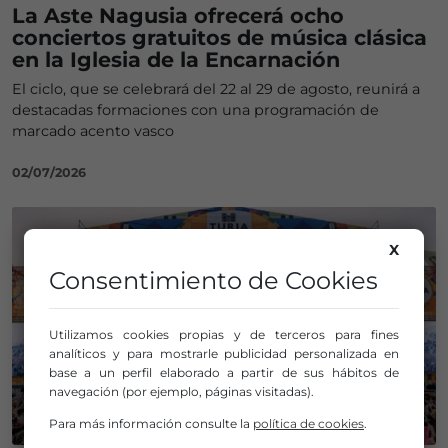
La Aste Nagusia ofrecerá ocho
conciertos gratuitos de música clásica
en la Iglesia de la Encarnación
El ciclo, que se celebrará del 22 al 29 de agosto, reunirá a
destacadas formaciones con una programación de
marcado acento vasco
02/07/2026
X
Consentimiento de Cookies
Utilizamos cookies propias y de terceros para fines
analíticos y para mostrarle publicidad personalizada en
base a un perfil elaborado a partir de sus hábitos de
navegación (por ejemplo, páginas visitadas).
Para más información consulte la
política de cookies
.