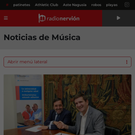
#
patinetes
Athletic Club
Aste Nagusia
robos
playas
Menú
Noticias de Música
Abrir menú lateral