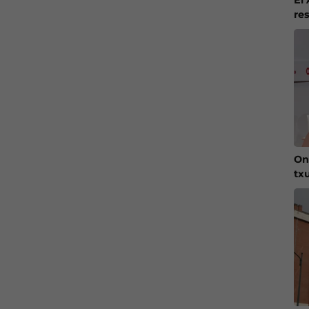
re
On
tx