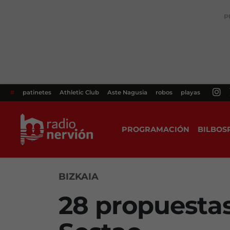
P
#
patinetes
Athletic Club
Aste Nagusia
robos
playas
PROGRAMACIÓN
BILBOS
BIZKAIA
28 propuestas