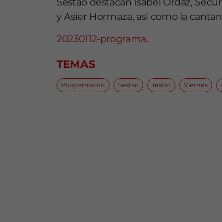
Sestao destacan Isabel Ordaz, Secun
y Asier Hormaza, así como la cant
20230112-programa
.
TEMAS
Programación
Sestao
Teatro
Viernes