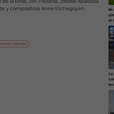
 de la Rosa, Jon Plazaola, Joseba Apaolaza
ante y compositora Anne Etchegoyen.
Ni
sí
el
viernes culturales
La 
co
ac