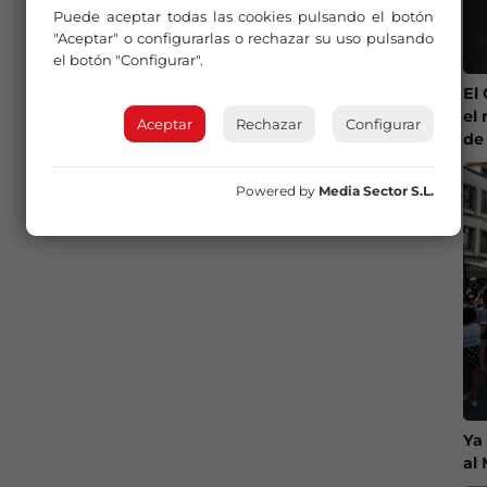
Puede aceptar todas las cookies pulsando el botón
"Aceptar" o configurarlas o rechazar su uso pulsando
el botón "Configurar".
El
el 
Aceptar
Rechazar
Configurar
de
Powered by
Media Sector S.L.
Ya
al