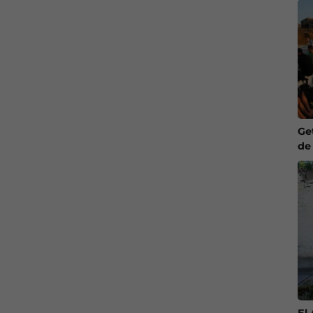
Ge
de
El