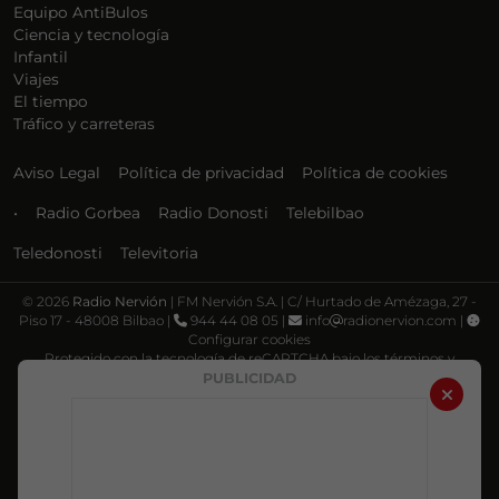
Equipo AntiBulos
Ciencia y tecnología
Infantil
Viajes
El tiempo
Tráfico y carreteras
Aviso Legal
Política de privacidad
Política de cookies
•
Radio Gorbea
Radio Donosti
Telebilbao
Teledonosti
Televitoria
©
2026
Radio Nervión
| FM Nervión S.A. | C/ Hurtado de Amézaga, 27 -
Piso 17 - 48008 Bilbao |
944 44 08 05 |
info
radionervion.com |
Configurar cookies
Protegido con la tecnología de reCAPTCHA bajo los términos y
condiciones de Google, su
Política de privacidad
y
Términos de servicio
.
PUBLICIDAD