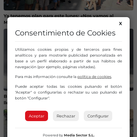
Ya tenemos plan para este lunes: «Nos vamos al
Mercado de San Lorenzo de Getxo»
X
Consentimiento de Cookies
Utilizamos cookies propias y de terceros para fines
analíticos y para mostrarle publicidad personalizada en
base a un perfil elaborado a partir de sus hábitos de
navegación (por ejemplo, páginas visitadas).
Para más información consulte la
política de cookies
.
Puede aceptar todas las cookies pulsando el botón
"Aceptar" o configurarlas o rechazar su uso pulsando el
Bizkaia se prepara para un brusco cambio de tiempo:
botón "Configurar".
llegan las tormentas y baja el termómetro
Aceptar
Rechazar
Configurar
Powered by
Media Sector S.L.