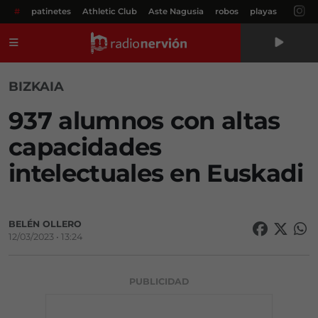
#
patinetes
Athletic Club
Aste Nagusia
robos
playas
Menú
BIZKAIA
937 alumnos con altas
capacidades
intelectuales en Euskadi
BELÉN OLLERO
12/03/2023 • 13:24
PUBLICIDAD