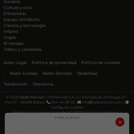
Sucesos
Cultura y ocio
Entrevistas
Equipo AntiBulos
Ciencia y tecnología
Infantil
Viajes
El tiempo
Tráfico y carreteras
Aviso Legal
Política de privacidad
Política de cookies
•
Radio Gorbea
Radio Donosti
Telebilbao
Teledonosti
Televitoria
©
2026
Radio Nervión
| FM Nervión S.A. | C/ Hurtado de Amézaga, 27 -
Piso 17 - 48008 Bilbao |
944 44 08 05 |
info
radionervion.com |
Configurar cookies
Protegido con la tecnología de reCAPTCHA bajo los términos y
condiciones de Google, su
Política de privacidad
y
Términos de servicio
.
PUBLICIDAD