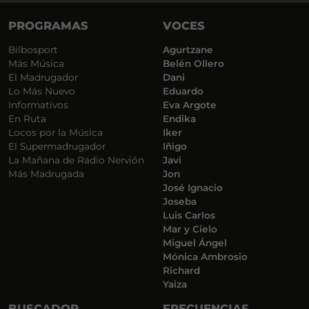
PROGRAMAS
VOCES
Bilbosport
Agurtzane
Más Música
Belén Ollero
El Madrugador
Dani
Lo Más Nuevo
Eduardo
Informativos
Eva Argote
En Ruta
Endika
Locos por la Música
Iker
El Supermadrugador
Iñigo
La Mañana de Radio Nervión
Javi
Más Madrugada
Jon
José Ignacio
Joseba
Luis Carlos
Mar y Cielo
Miguel Ángel
Mónica Ambrosio
Richard
Yaiza
BUSCADOR
FRECUENCIAS