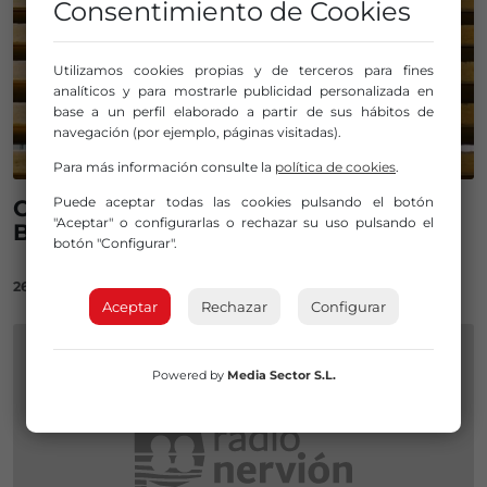
Consentimiento de Cookies
Utilizamos cookies propias y de terceros para fines
analíticos y para mostrarle publicidad personalizada en
base a un perfil elaborado a partir de sus hábitos de
navegación (por ejemplo, páginas visitadas).
Para más información consulte la
política de cookies
.
Puede aceptar todas las cookies pulsando el botón
Comienza la inscripción en
"Aceptar" o configurarlas o rechazar su uso pulsando el
Bachillerato para el próximo curso
botón "Configurar".
26/03/2023
Aceptar
Rechazar
Configurar
Powered by
Media Sector S.L.