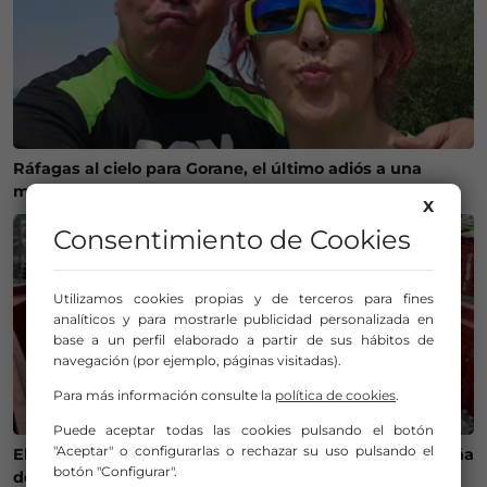
Ráfagas al cielo para Gorane, el último adiós a una
motera que dejó huella en el mundo de las dos ruedas
X
Consentimiento de Cookies
Utilizamos cookies propias y de terceros para fines
analíticos y para mostrarle publicidad personalizada en
base a un perfil elaborado a partir de sus hábitos de
navegación (por ejemplo, páginas visitadas).
Para más información consulte la
política de cookies
.
Puede aceptar todas las cookies pulsando el botón
"Aceptar" o configurarlas o rechazar su uso pulsando el
El calor cambia la ruta del bonito y complica la campaña
botón "Configurar".
de pesca en Euskadi