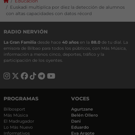
Educación
Euskadi multiplica por diez la detección de alumnos
con altas capacidades con datos récord
RADIO NERVIÓN
La Gran Familia
desde hace
40 años
en la
88.0
de tu dial. La
emisora de Bilbao para todos los públicos, con Más Música,
información a menos cinco, deportes, tráfico y la
participación de los oyentes.
PROGRAMAS
VOCES
Bilbosport
Agurtzane
Más Música
Belén Ollero
El Madrugador
Dani
Lo Más Nuevo
Eduardo
Informativos
Eva Argote