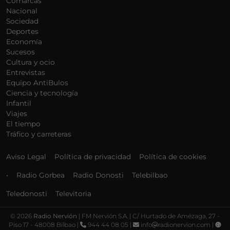
Comarcas
Nacional
Sociedad
Deportes
Economía
Sucesos
Cultura y ocio
Entrevistas
Equipo AntiBulos
Ciencia y tecnología
Infantil
Viajes
El tiempo
Tráfico y carreteras
Aviso Legal
Política de privacidad
Política de cookies
•
Radio Gorbea
Radio Donosti
Telebilbao
Teledonosti
Televitoria
©
2026
Radio Nervión
| FM Nervión S.A. | C/ Hurtado de Amézaga, 27 -
Piso 17 - 48008 Bilbao |
944 44 08 05 |
info
radionervion.com |