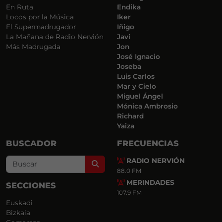
En Ruta
Endika
Locos por la Música
Iker
El Supermadrugador
Iñigo
La Mañana de Radio Nervión
Javi
Más Madrugada
Jon
José Ignacio
Joseba
Luis Carlos
Mar y Cielo
Miguel Ángel
Mónica Ambrosio
Richard
Yaiza
BUSCADOR
FRECUENCIAS
RADIO NERVIÓN
Search
88.0 FM
MERINDADES
SECCIONES
107.9 FM
Euskadi
Bizkaia