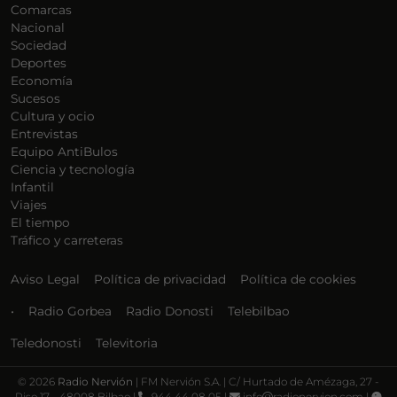
Comarcas
Nacional
Sociedad
Deportes
Economía
Sucesos
Cultura y ocio
Entrevistas
Equipo AntiBulos
Ciencia y tecnología
Infantil
Viajes
El tiempo
Tráfico y carreteras
Aviso Legal
Política de privacidad
Política de cookies
•
Radio Gorbea
Radio Donosti
Telebilbao
Teledonosti
Televitoria
©
2026
Radio Nervión
| FM Nervión S.A. | C/ Hurtado de Amézaga, 27 -
Piso 17 - 48008 Bilbao |
944 44 08 05 |
info
radionervion.com |