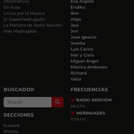
Informativos
Eva Argote
En Ruta
Endika
Locos por la Música
Iker
El Supermadrugador
Iñigo
La Mañana de Radio Nervión
Javi
Más Madrugada
Jon
José Ignacio
Joseba
Luis Carlos
Mar y Cielo
Miguel Ángel
Mónica Ambrosio
Richard
Yaiza
BUSCADOR
FRECUENCIAS
RADIO NERVIÓN
Search
88.0 FM
MERINDADES
SECCIONES
107.9 FM
Euskadi
Bizkaia