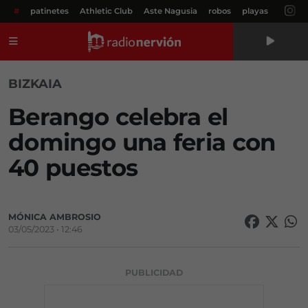
#
patinetes
Athletic Club
Aste Nagusia
robos
playas
Menú
BIZKAIA
Berango celebra el
domingo una feria con
40 puestos
MÓNICA AMBROSIO
03/05/2023 • 12:46
PUBLICIDAD