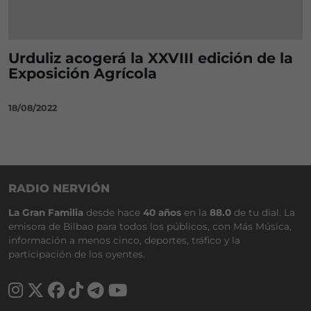
Urduliz acogerá la XXVIII edición de la
Exposición Agrícola
18/08/2022
RADIO NERVIÓN
La Gran Familia
desde hace
40 años
en la
88.0
de tu dial. La
emisora de Bilbao para todos los públicos, con Más Música,
información a menos cinco, deportes, tráfico y la
participación de los oyentes.