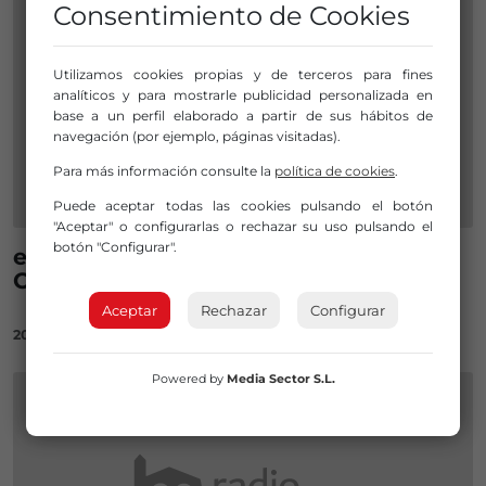
Consentimiento de Cookies
Utilizamos cookies propias y de terceros para fines
analíticos y para mostrarle publicidad personalizada en
base a un perfil elaborado a partir de sus hábitos de
navegación (por ejemplo, páginas visitadas).
Para más información consulte la
política de cookies
.
Puede aceptar todas las cookies pulsando el botón
"Aceptar" o configurarlas o rechazar su uso pulsando el
botón "Configurar".
este domingo feria agrícola en
Ortuella
Aceptar
Rechazar
Configurar
20/04/2023
Powered by
Media Sector S.L.