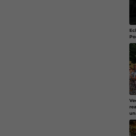
Ec
Po
Ve
re
un