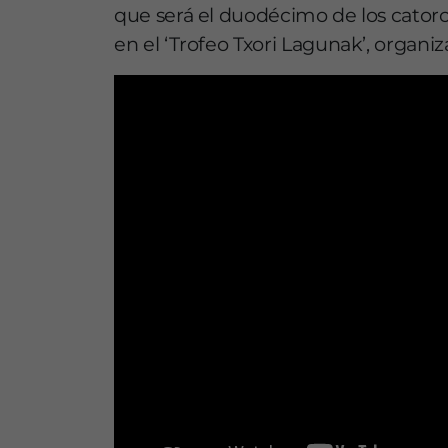
que será el duodécimo de los catorc
en el ‘Trofeo Txori Lagunak’, organi