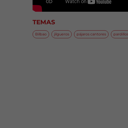
TEMAS
Bilbao
jilgueros
pájaros cantores
pardillo