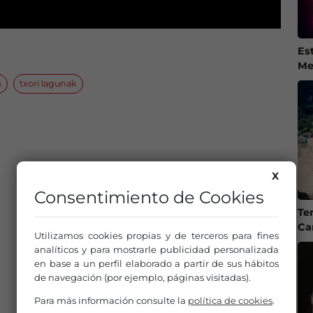
Es
Me
s
txori lagunak
X
Consentimiento de Cookies
Te
Ca
Utilizamos cookies propias y de terceros para fines
analíticos y para mostrarle publicidad personalizada
en base a un perfil elaborado a partir de sus hábitos
de navegación (por ejemplo, páginas visitadas).
Para más información consulte la
política de cookies
.