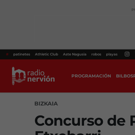
P
#
patinetes
Athletic Club
Aste Nagusia
robos
playas
PROGRAMACIÓN
BILBOS
BIZKAIA
Concurso de P