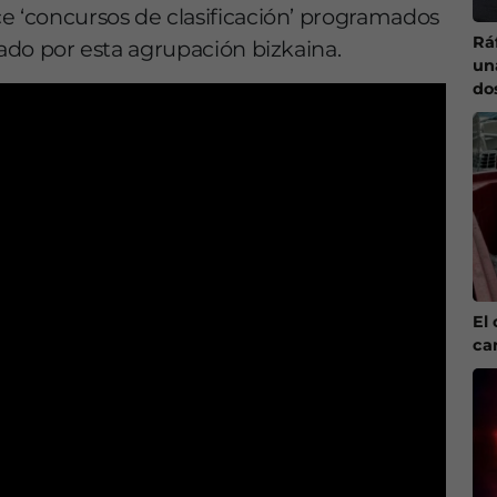
e ‘concursos de clasificación’ programados
Ráf
zado por esta agrupación bizkaina.
un
do
El 
ca