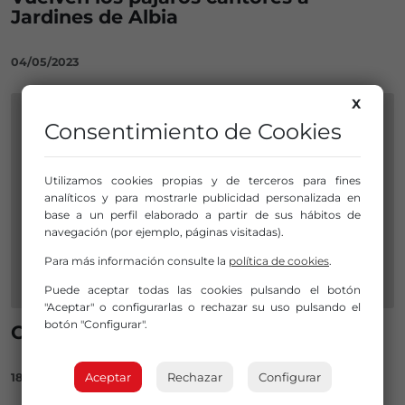
Jardines de Albia
04/05/2023
X
Consentimiento de Cookies
Utilizamos cookies propias y de terceros para fines
analíticos y para mostrarle publicidad personalizada en
base a un perfil elaborado a partir de sus hábitos de
navegación (por ejemplo, páginas visitadas).
Para más información consulte la
política de cookies
.
Puede aceptar todas las cookies pulsando el botón
"Aceptar" o configurarlas o rechazar su uso pulsando el
botón "Configurar".
Concurso de pájaros cantores
Aceptar
Rechazar
Configurar
18/05/2018