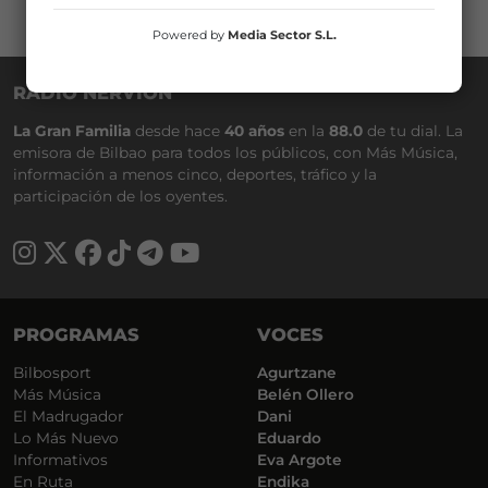
Powered by
Media Sector S.L.
RADIO NERVIÓN
La Gran Familia
desde hace
40 años
en la
88.0
de tu dial. La
emisora de Bilbao para todos los públicos, con Más Música,
información a menos cinco, deportes, tráfico y la
participación de los oyentes.
PROGRAMAS
VOCES
Bilbosport
Agurtzane
Más Música
Belén Ollero
El Madrugador
Dani
Lo Más Nuevo
Eduardo
Informativos
Eva Argote
En Ruta
Endika