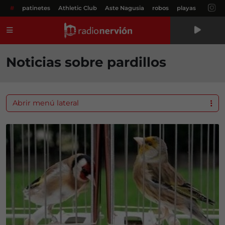
#
patinetes
Athletic Club
Aste Nagusia
robos
playas
Menú
Noticias sobre pardillos
Abrir menú lateral