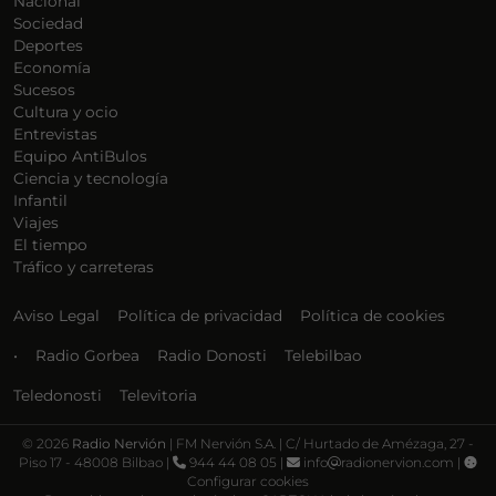
Nacional
Sociedad
Deportes
Economía
Sucesos
Cultura y ocio
Entrevistas
Equipo AntiBulos
Ciencia y tecnología
Infantil
Viajes
El tiempo
Tráfico y carreteras
Aviso Legal
Política de privacidad
Política de cookies
•
Radio Gorbea
Radio Donosti
Telebilbao
Teledonosti
Televitoria
©
2026
Radio Nervión
| FM Nervión S.A. | C/ Hurtado de Amézaga, 27 -
Piso 17 - 48008 Bilbao |
944 44 08 05 |
info
radionervion.com |
Configurar cookies