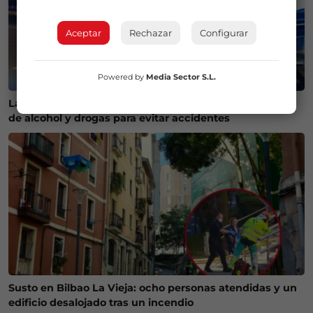
Aceptar
Rechazar
Configurar
Powered by
Media Sector S.L.
La Policía Municipal de Bilbao intensifica los controles
de alcohol y drogas para evitar accidentes
Susto en Bilbao La Vieja: ocho personas atendidas y un
edificio desalojado tras un incendio