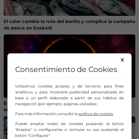
El calor cambia la ruta del bonito y complica la campaña
de pesca en Euskadi
X
Consentimiento de Cookies
Utilizamos cookies propias y de terceros para fines
analíticos y para mostrarle publicidad personalizada en
base a un perfil elaborado a partir de sus hábitos de
Estos son los mejores lugares de Bizkaia y Las
navegación (por ejemplo, páginas visitadas).
Merindades para ver el eclipse del 12 de agosto
Para más información consulte la
política de cookies
.
Puede aceptar todas las cookies pulsando el botón
"Aceptar" o configurarlas o rechazar su uso pulsando el
botón "Configurar".