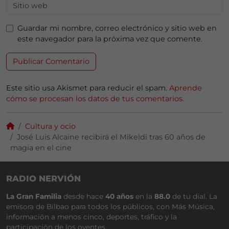
Guardar mi nombre, correo electrónico y sitio web en
este navegador para la próxima vez que comente.
Este sitio usa Akismet para reducir el spam.
Aprende
cómo se procesan los datos de tus comentarios.
Cultura y ocio
José Luis Alcaine recibirá el Mikeldi tras 60 años de
magia en el cine
RADIO NERVIÓN
La Gran Familia
desde hace
40 años
en la
88.0
de tu dial. La
emisora de Bilbao para todos los públicos, con Más Música,
información a menos cinco, deportes, tráfico y la
participación de los oyentes.