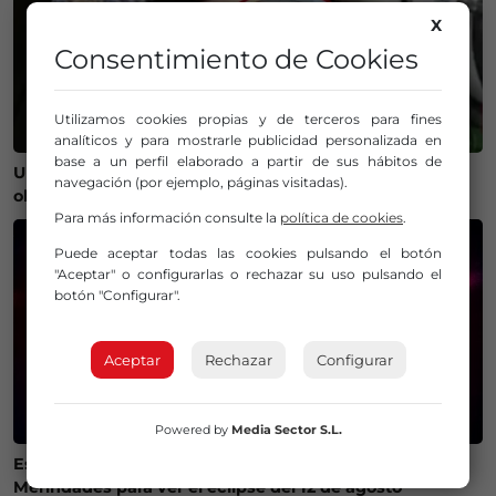
X
Consentimiento de Cookies
Utilizamos cookies propias y de terceros para fines
analíticos y para mostrarle publicidad personalizada en
base a un perfil elaborado a partir de sus hábitos de
Un bilbaíno invierte 100.000 euros en crear un
navegación (por ejemplo, páginas visitadas).
observatorio que será protagonista del eclipse
Para más información consulte la
política de cookies
.
Puede aceptar todas las cookies pulsando el botón
"Aceptar" o configurarlas o rechazar su uso pulsando el
botón "Configurar".
Aceptar
Rechazar
Configurar
Powered by
Media Sector S.L.
Estos son los mejores lugares de Bizkaia y Las
Merindades para ver el eclipse del 12 de agosto