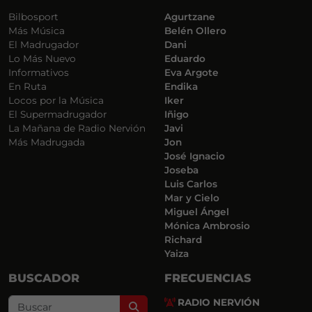
Bilbosport
Agurtzane
Más Música
Belén Ollero
El Madrugador
Dani
Lo Más Nuevo
Eduardo
Informativos
Eva Argote
En Ruta
Endika
Locos por la Música
Iker
El Supermadrugador
Iñigo
La Mañana de Radio Nervión
Javi
Más Madrugada
Jon
José Ignacio
Joseba
Luis Carlos
Mar y Cielo
Miguel Ángel
Mónica Ambrosio
Richard
Yaiza
BUSCADOR
FRECUENCIAS
RADIO NERVIÓN
Search