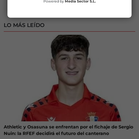
Powered by
Media Sector S.L.
LO MÁS LEÍDO
Athletic y Osasuna se enfrentan por el fichaje de Sergio
Nuin: la RFEF decidirá el futuro del canterano