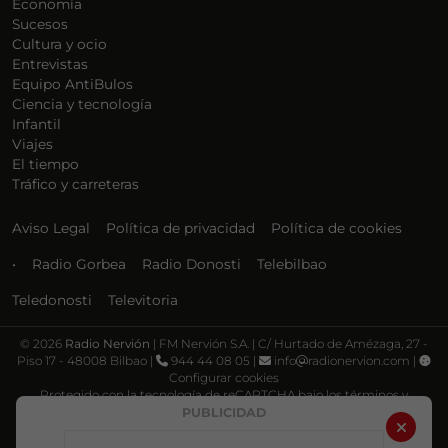
Economía
Sucesos
Cultura y ocio
Entrevistas
Equipo AntiBulos
Ciencia y tecnología
Infantil
Viajes
El tiempo
Tráfico y carreteras
Aviso Legal
Política de privacidad
Política de cookies
•
Radio Gorbea
Radio Donosti
Telebilbao
Teledonosti
Televitoria
©
2026
Radio Nervión
| FM Nervión S.A. | C/ Hurtado de Amézaga, 27 -
Piso 17 - 48008 Bilbao |
944 44 08 05 |
info
radionervion.com |
Configurar cookies
Protegido con la tecnología de reCAPTCHA bajo los términos y
condiciones de Google, su
Política de privacidad
y
Términos de servicio
.
PUBLICIDAD