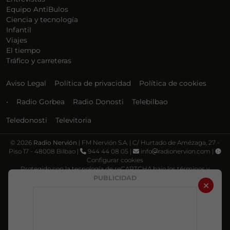
Equipo AntiBulos
Ciencia y tecnología
Infantil
Viajes
El tiempo
Tráfico y carreteras
Aviso Legal
Política de privacidad
Política de cookies
•
Radio Gorbea
Radio Donosti
Telebilbao
Teledonosti
Televitoria
©
2026
Radio Nervión
| FM Nervión S.A. | C/ Hurtado de Amézaga, 27 -
Piso 17 - 48008 Bilbao |
944 44 08 05 |
info
radionervion.com |
Configurar cookies
Protegido con la tecnología de reCAPTCHA bajo los términos y
condiciones de Google, su
Política de privacidad
y
Términos de servicio
.
PUBLICIDAD