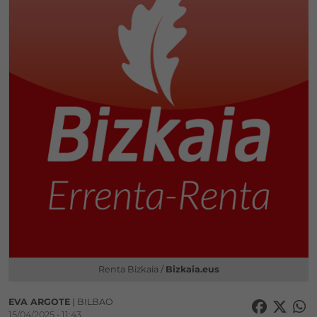
Renta Bizkaia /
Bizkaia.eus
EVA ARGOTE
| BILBAO
15/04/2025 • 11:43