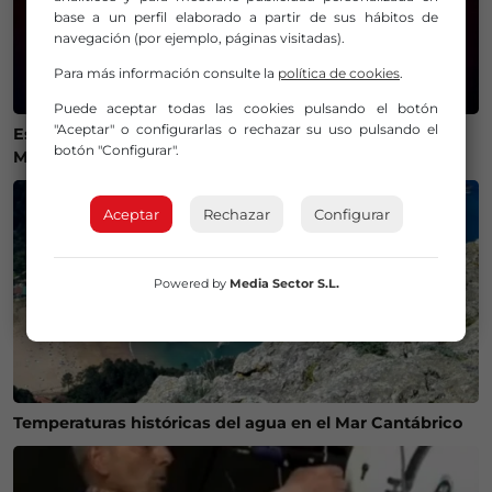
base a un perfil elaborado a partir de sus hábitos de
navegación (por ejemplo, páginas visitadas).
Para más información consulte la
política de cookies
.
Puede aceptar todas las cookies pulsando el botón
"Aceptar" o configurarlas o rechazar su uso pulsando el
Estos son los mejores lugares de Bizkaia y Las
botón "Configurar".
Merindades para ver el eclipse del 12 de agosto
Aceptar
Rechazar
Configurar
Powered by
Media Sector S.L.
Temperaturas históricas del agua en el Mar Cantábrico