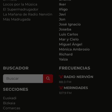
Locos por la Música
Iker
El Supermadrugador
Iñigo
La Mañana de Radio Nervión
Javi
Más Madrugada
Jon
José Ignacio
Joseba
Luis Carlos
Mar y Cielo
Miguel Ángel
Mónica Ambrosio
Richard
Yaiza
BUSCADOR
FRECUENCIAS
RADIO NERVIÓN
Search
88.0 FM
MERINDADES
SECCIONES
107.9 FM
Euskadi
Bizkaia
Comarcas