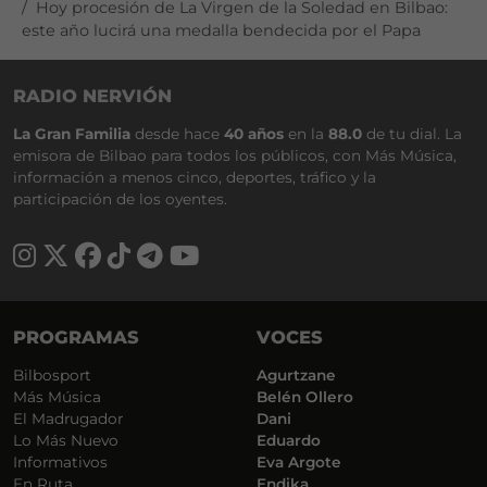
Hoy procesión de La Virgen de la Soledad en Bilbao:
este año lucirá una medalla bendecida por el Papa
RADIO NERVIÓN
La Gran Familia
desde hace
40 años
en la
88.0
de tu dial. La
emisora de Bilbao para todos los públicos, con Más Música,
información a menos cinco, deportes, tráfico y la
participación de los oyentes.
PROGRAMAS
VOCES
Bilbosport
Agurtzane
Más Música
Belén Ollero
El Madrugador
Dani
Lo Más Nuevo
Eduardo
Informativos
Eva Argote
En Ruta
Endika