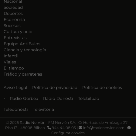
Nacional
Sociedad
Deportes
Economía
Sucesos
Cultura y ocio
Entrevistas
Equipo AntiBulos
Ciencia y tecnología
Infantil
Viajes
El tiempo
Tráfico y carreteras
Aviso Legal
Política de privacidad
Política de cookies
•
Radio Gorbea
Radio Donosti
Telebilbao
Teledonosti
Televitoria
©
2026
Radio Nervión
| FM Nervión S.A. | C/ Hurtado de Amézaga, 27 -
Piso 17 - 48008 Bilbao |
944 44 08 05 |
info
radionervion.com |
Configurar cookies