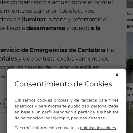
les comenzaron a actuar sobre el primer
riormente se sumaron los efectivos
La 
udaron a
iluminar
la zona y reforzaron el
co
ac
os llegó a
desamarrarse
y quedó
a la
ervicio de Emergencias de Cantabria
ha
riales
y que se trata exclusivamente de
sobre las causas del fuego ya está en
X
rte ninguna
hipótesis
.
Consentimiento de Cookies
Re
la 
Utilizamos cookies propias y de terceros para fines
incendios
Salvamento Marítimo de Getxo
analíticos y para mostrarle publicidad personalizada
en base a un perfil elaborado a partir de sus hábitos
de navegación (por ejemplo, páginas visitadas).
Para más información consulte la
política de cookies
.