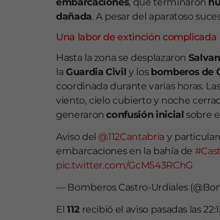
embarcaciones
, que terminaron
hu
dañada
. A pesar del aparatoso suc
Una labor de extinción complicada
Hasta la zona se desplazaron
Salva
la
Guardia Civil
y los
bomberos de Ca
coordinada durante varias horas. La
viento, cielo cubierto y noche cerr
generaron
confusión inicial
sobre e
Aviso del
@112Cantabria
y particular
embarcaciones en la bahía de
#Cast
pic.twitter.com/GcM543RChG
— Bomberos Castro-Urdiales (@Bo
El
112
recibió el aviso pasadas las 22: