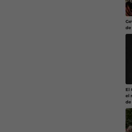
Ge
de
El
el 
de