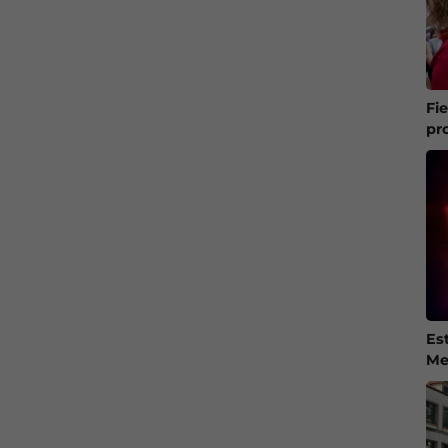
Fi
pr
Es
Me