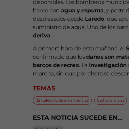
disponibles. Los bomberos municipa
barco con
agua y espuma
, y poste
desplazados desde
Laredo
, que ay
suministro de agua. Uno de los barc
deriva
.
A primera hora de esta mañana, el
S
confirmado que los
daños son mate
barcos de recreo
. La
investigación
marcha, sin que por ahora se desca
TEMAS
112 (teléfono de emergencias)
Castro-Urdiales
ESTA NOTICIA SUCEDE EN...