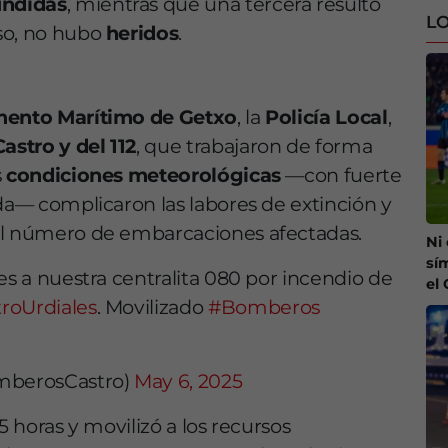
ndidas
, mientras que una tercera resultó
LO
eso, no hubo
heridos
.
mento Marítimo de Getxo
, la
Policía Local
,
stro y del 112
, que trabajaron de forma
s
condiciones meteorológicas
—con fuerte
ada— complicaron las labores de extinción y
l número de embarcaciones afectadas.
Ni
sí
es a nuestra centralita 080 por incendio de
el
roUrdiales
. Movilizado
#Bomberos
mberosCastro)
May 6, 2025
15 horas y movilizó a los recursos