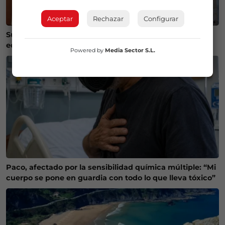
Aceptar
Rechazar
Configurar
Susto en Bilbao La Vieja: ocho personas atendidas y un
edificio desalojado tras un incendio
Powered by
Media Sector S.L.
Paco, afectado por la sensibilidad química múltiple: “Mi
cuerpo se pone en guardia con todo lo que lleva tóxico”