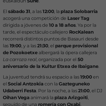
euskaldun
Süne
.
El
sábado 31
, a las
12:00
, la
plaza Solobarria
acogerá una competición de
Laser Tag
dirigida a jóvenes de
10 a 18 años
. Ya por la
tarde, el espectáculo callejero
RocKalean
recorrerá distintos puntos de Basauri desde
las
19:00
, y a las
21:30
, el
parque provisional
de Pozokoetxe
albergará la ópera callejera
La carroza real
, organizada por el
50
aniversario de la Kultur Etxea de Ibaigane
.
La juventud tendrá su espacio a las
19:00
en
el
Social Antzokia
con la
Gazteguneko
Udaberri Festa
. Por la noche, a las
21:00
, el DJ
Oihan Vega
animará la
plaza Arizgoiti
,
seguido de una
romería con Oxabi
.