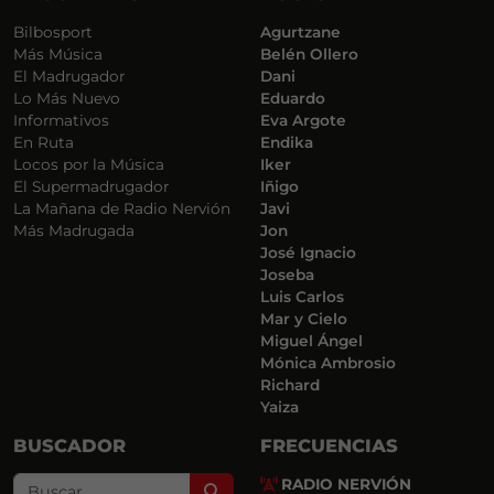
Bilbosport
Agurtzane
Más Música
Belén Ollero
El Madrugador
Dani
Lo Más Nuevo
Eduardo
Informativos
Eva Argote
En Ruta
Endika
Locos por la Música
Iker
El Supermadrugador
Iñigo
La Mañana de Radio Nervión
Javi
Más Madrugada
Jon
José Ignacio
Joseba
Luis Carlos
Mar y Cielo
Miguel Ángel
Mónica Ambrosio
Richard
Yaiza
BUSCADOR
FRECUENCIAS
RADIO NERVIÓN
Search