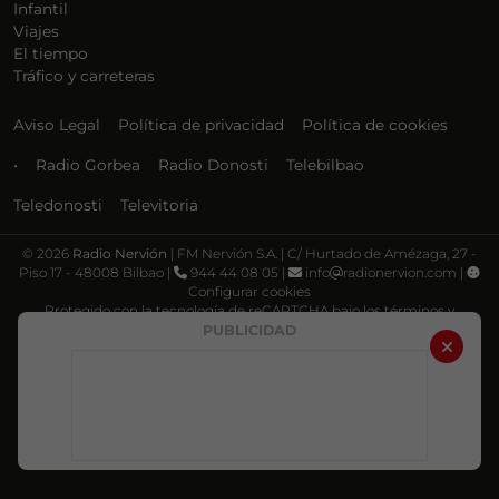
Infantil
Viajes
El tiempo
Tráfico y carreteras
Aviso Legal
Política de privacidad
Política de cookies
•
Radio Gorbea
Radio Donosti
Telebilbao
Teledonosti
Televitoria
©
2026
Radio Nervión
| FM Nervión S.A. | C/ Hurtado de Amézaga, 27 -
Piso 17 - 48008 Bilbao |
944 44 08 05 |
info
radionervion.com |
Configurar cookies
Protegido con la tecnología de reCAPTCHA bajo los términos y
condiciones de Google, su
Política de privacidad
y
Términos de servicio
.
PUBLICIDAD