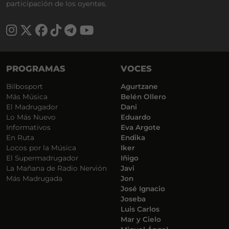
participación de los oyentes.
PROGRAMAS
VOCES
Bilbosport
Agurtzane
Más Música
Belén Ollero
El Madrugador
Dani
Lo Más Nuevo
Eduardo
Informativos
Eva Argote
En Ruta
Endika
Locos por la Música
Iker
El Supermadrugador
Iñigo
La Mañana de Radio Nervión
Javi
Más Madrugada
Jon
José Ignacio
Joseba
Luis Carlos
Mar y Cielo