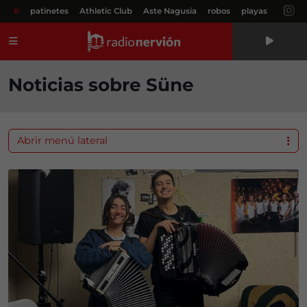
#
patinetes
Athletic Club
Aste Nagusia
robos
playas
Menú
Noticias sobre Süne
Abrir menú lateral