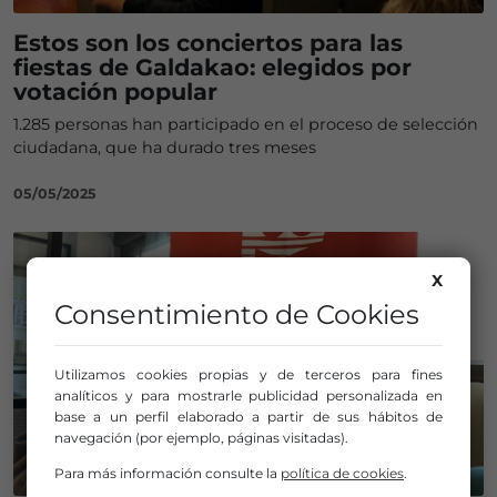
Estos son los conciertos para las
fiestas de Galdakao: elegidos por
votación popular
1.285 personas han participado en el proceso de selección
ciudadana, que ha durado tres meses
05/05/2025
X
Consentimiento de Cookies
Utilizamos cookies propias y de terceros para fines
analíticos y para mostrarle publicidad personalizada en
base a un perfil elaborado a partir de sus hábitos de
navegación (por ejemplo, páginas visitadas).
Para más información consulte la
política de cookies
.