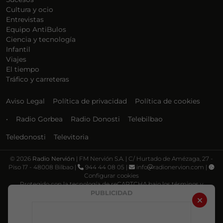
Cultura y ocio
Entrevistas
Equipo AntiBulos
Ciencia y tecnología
Infantil
Viajes
El tiempo
Tráfico y carreteras
Aviso Legal
Política de privacidad
Política de cookies
•
Radio Gorbea
Radio Donosti
Telebilbao
Teledonosti
Televitoria
©
2026
Radio Nervión
| FM Nervión S.A. | C/ Hurtado de Amézaga, 27 -
Piso 17 - 48008 Bilbao |
944 44 08 05 |
info
radionervion.com |
Configurar cookies
Protegido con la tecnología de reCAPTCHA bajo los términos y
condiciones de Google, su
Política de privacidad
y
Términos de servicio
.
PUBLICIDAD