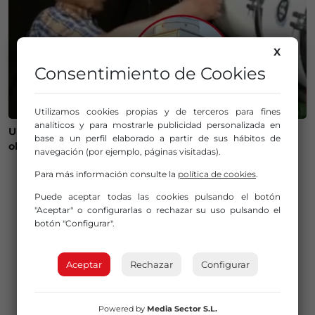
X
Consentimiento de Cookies
Utilizamos cookies propias y de terceros para fines
analíticos y para mostrarle publicidad personalizada en
Un bilbaíno invierte 100.000 euros en crear un
base a un perfil elaborado a partir de sus hábitos de
observatorio que será protagonista del eclipse
navegación (por ejemplo, páginas visitadas).
Para más información consulte la
política de cookies
.
Puede aceptar todas las cookies pulsando el botón
"Aceptar" o configurarlas o rechazar su uso pulsando el
botón "Configurar".
Aceptar
Rechazar
Configurar
Powered by
Media Sector S.L.