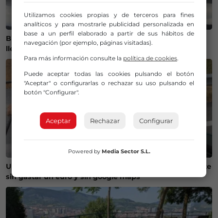
Utilizamos cookies propias y de terceros para fines
analíticos y para mostrarle publicidad personalizada en
base a un perfil elaborado a partir de sus hábitos de
Bizkaia se prepara para un brusco cambio de tiempo:
navegación (por ejemplo, páginas visitadas).
llegan las tormentas y baja el termómetro
Para más información consulte la
política de cookies
.
Puede aceptar todas las cookies pulsando el botón
"Aceptar" o configurarlas o rechazar su uso pulsando el
botón "Configurar".
Aceptar
Rechazar
Configurar
Powered by
Media Sector S.L.
Un vasco y un navarro recorren la Península en patinete
sin gastar un euro y sin google maps