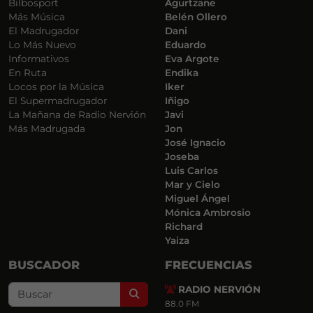
Bilbosport
Agurtzane
Más Música
Belén Ollero
El Madrugador
Dani
Lo Más Nuevo
Eduardo
Informativos
Eva Argote
En Ruta
Endika
Locos por la Música
Iker
El Supermadrugador
Iñigo
La Mañana de Radio Nervión
Javi
Más Madrugada
Jon
José Ignacio
Joseba
Luis Carlos
Mar y Cielo
Miguel Ángel
Mónica Ambrosio
Richard
Yaiza
BUSCADOR
FRECUENCIAS
RADIO NERVIÓN
Search
88.0 FM