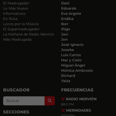
El Madrugador
Dani
Lo Más Nuevo
Eduardo
Informativos
Eva Argote
En Ruta
Endika
Locos por la Música
Iker
El Supermadrugador
Iñigo
La Mañana de Radio Nervión
Javi
Más Madrugada
Jon
José Ignacio
Joseba
Luis Carlos
Mar y Cielo
Miguel Ángel
Mónica Ambrosio
Richard
Yaiza
BUSCADOR
FRECUENCIAS
RADIO NERVIÓN
Search
88.0 FM
MERINDADES
SECCIONES
107.9 FM