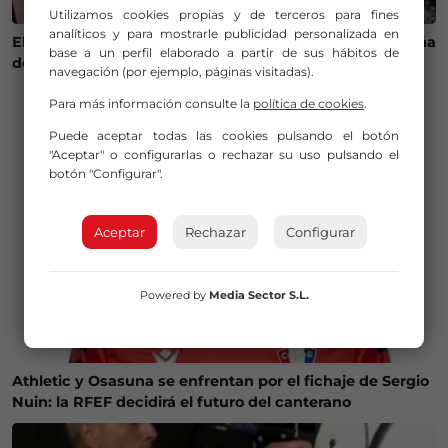
Utilizamos cookies propias y de terceros para fines
analíticos y para mostrarle publicidad personalizada en
El calor cambia la ruta del bonito y complica la campaña
base a un perfil elaborado a partir de sus hábitos de
de pesca en Euskadi
navegación (por ejemplo, páginas visitadas).
Para más información consulte la
política de cookies
.
Puede aceptar todas las cookies pulsando el botón
"Aceptar" o configurarlas o rechazar su uso pulsando el
botón "Configurar".
Aceptar
Rechazar
Configurar
Powered by
Media Sector S.L.
Athletic y Osasuna se enfrentan por el fichaje de Sergio
Nuin: la RFEF decidirá el futuro del canterano