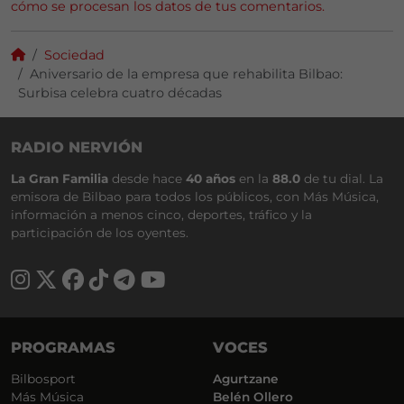
cómo se procesan los datos de tus comentarios.
Sociedad
Aniversario de la empresa que rehabilita Bilbao:
Surbisa celebra cuatro décadas
RADIO NERVIÓN
La Gran Familia
desde hace
40 años
en la
88.0
de tu dial. La
emisora de Bilbao para todos los públicos, con Más Música,
información a menos cinco, deportes, tráfico y la
participación de los oyentes.
PROGRAMAS
VOCES
Bilbosport
Agurtzane
Más Música
Belén Ollero