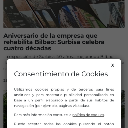
Aniversario de la empresa que
rehabilita Bilbao: Surbisa celebra
cuatro décadas
La exposición de Surbisa ‘40 años… mejorando Bilbao’
llega Metro Abando y podrá visitarse del 30 de julio al 2 de
X
septiembre.
Consentimiento de Cookies
28/07/2025
Utilizamos cookies propias y de terceros para fines
analíticos y para mostrarle publicidad personalizada en
base a un perfil elaborado a partir de sus hábitos de
navegación (por ejemplo, páginas visitadas).
Para más información consulte la
política de cookies
.
Puede aceptar todas las cookies pulsando el botón