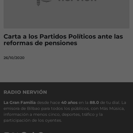
Carta a los Partidos Políticos ante las
reformas de pensiones
26/10/2020
RADIO NERVIÓN
La Gran Familia
desde hace
40 años
en la
88.0
de tu dial. La
emisora de Bilbao para todos los públicos, con Más Música,
información a menos cinco, deportes, tráfico y la
participación de los oyentes.