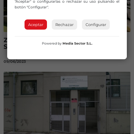
"Aceptar" o configurarlas o rechazar su uso pulsando el
botón "Configurar".
Aceptar
Rechazar
Configurar
Zonas de deporte y descanso en
Powered by
Media Sector S.L.
Santuxtu
09/06/2023