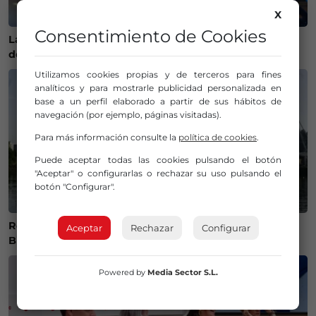
X
Consentimiento de Cookies
La Policía Municipal de Bilbao intensifica los controles
de alcohol y drogas para evitar accidentes
Utilizamos cookies propias y de terceros para fines
analíticos y para mostrarle publicidad personalizada en
base a un perfil elaborado a partir de sus hábitos de
navegación (por ejemplo, páginas visitadas).
Para más información consulte la
política de cookies
.
Puede aceptar todas las cookies pulsando el botón
"Aceptar" o configurarlas o rechazar su uso pulsando el
botón "Configurar".
Recuperan el cuerpo sin vida de una mujer en la ría de
Aceptar
Rechazar
Configurar
Bilbao
Powered by
Media Sector S.L.