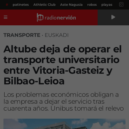
#
patinetes
Athletic Club
Aste Nagusia
robos
playas
Menú
TRANSPORTE
•
EUSKADI
Altube deja de operar el
transporte universitario
entre Vitoria-Gasteiz y
Bilbao-Leioa
Los problemas económicos obligan a
la empresa a dejar el servicio tras
cuarenta años. Unibus tomará el relevo