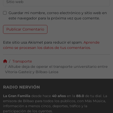
Guardar mi nombre, correo electrónico y sitio web en
este navegador para la próxima vez que comente.
Este sitio usa Akismet para reducir el spam.
Aprende
cómo se procesan los datos de tus comentarios.
Transporte
Altube deja de operar el transporte universitario entre
Vitoria-Gasteiz y Bilbao-Leioa
RADIO NERVIÓN
La Gran Familia
desde hace
40 años
en la
88.0
de tu dial. La
emisora de Bilbao para todos los públicos, con Más Música,
información a menos cinco, deportes, tráfico y la
participación de los oyentes.