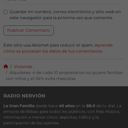
Guardar mi nombre, correo electrónico y sitio web en
este navegador para la próxima vez que comente.
Este sitio usa Akismet para reducir el spam.
Aprende
cómo se procesan los datos de tus comentarios.
Vivienda
Alquileres: 4 de cada 10 propietarios no quiere familias
con niños y el 34% evita mascotas
RADIO NERVIÓN
La Gran Familia
desde hace
40 años
en la
88.0
de tu dial. La
emisora de Bilbao para todos los públicos, con Más Música,
información a menos cinco, deportes, tráfico y la
participación de los oyentes.