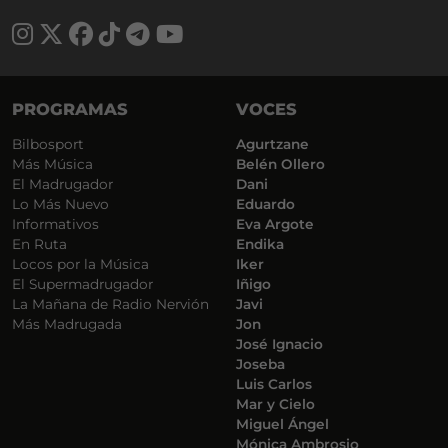
PROGRAMAS
VOCES
Bilbosport
Agurtzane
Más Música
Belén Ollero
El Madrugador
Dani
Lo Más Nuevo
Eduardo
Informativos
Eva Argote
En Ruta
Endika
Locos por la Música
Iker
El Supermadrugador
Iñigo
La Mañana de Radio Nervión
Javi
Más Madrugada
Jon
José Ignacio
Joseba
Luis Carlos
Mar y Cielo
Miguel Ángel
Mónica Ambrosio