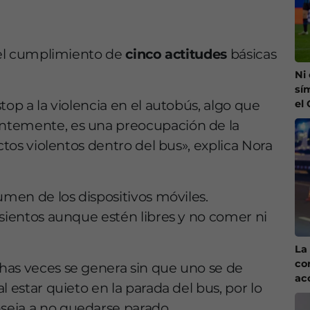
o el cumplimiento de
cinco actitudes
básicas
Ni
sí
top a la violencia en el autobús, algo que
el
ntemente, es una preocupación de la
ctos violentos dentro del bus», explica Nora
umen de los dispositivos móviles.
asientos aunque estén libres y no comer ni
La 
co
has veces se genera sin que uno se de
ac
 estar quieto en la parada del bus, por lo
seja a no quedarse parado.