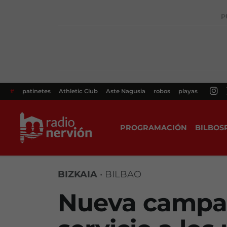
P
#
patinetes
Athletic Club
Aste Nagusia
robos
playas
PROGRAMACIÓN
BILBOS
BIZKAIA
•
BILBAO
Nueva campañ