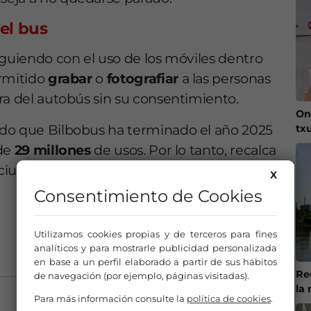
el bus
iguiendo con el uso de los móviles dentro
ermitido
grabar
o
fotografiar
a las personas
ra del autobús sin su consentimiento.
On
ado que Bilbobus ha terminado el año 2025
tx
 de
29 millones
de usos. Por lo tanto, recalca
 ciudadanía la «convivencia sea lo que nos
X
Consentimiento de Cookies
Utilizamos cookies propias y de terceros para fines
analíticos y para mostrarle publicidad personalizada
en base a un perfil elaborado a partir de sus hábitos
Re
de navegación (por ejemplo, páginas visitadas).
la 
Para más información consulte la
política de cookies
.