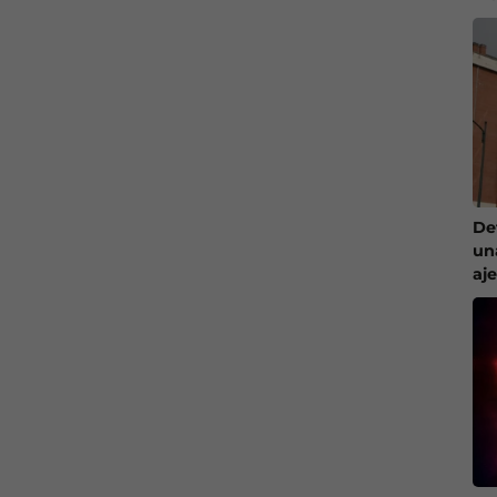
De
un
aj