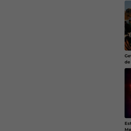
Ge
de
Es
Me