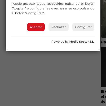
Puede aceptar todas las cookies pulsando el botón
"Aceptar" o configurarlas o rechazar su uso pulsando
el botón "Configurar".
Aceptar
Rechazar
Configurar
Powered by
Media Sector S.L.
Op
El
el 
de