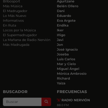
Bilbosport
Agurtzane
Más Música
Belén Ollero
El Madrugador
Dani
Lo Más Nuevo
Eduardo
Informativos
Eva Argote
En Ruta
Endika
Locos por la Música
Iker
El Supermadrugador
Iñigo
La Mañana de Radio Nervión
Javi
Más Madrugada
Jon
José Ignacio
Joseba
Luis Carlos
Mar y Cielo
Miguel Ángel
Mónica Ambrosio
Richard
Yaiza
BUSCADOR
FRECUENCIAS
RADIO NERVIÓN
Search
88.0 FM