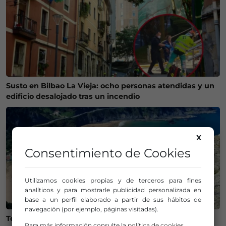
Susto en Bilbao La Vieja: ocho personas atendidas y un
edificio desalojado tras un incendio
X
Consentimiento de Cookies
Utilizamos cookies propias y de terceros para fines
analíticos y para mostrarle publicidad personalizada en
base a un perfil elaborado a partir de sus hábitos de
navegación (por ejemplo, páginas visitadas).
Temperaturas históricas del agua en el Mar Cantábrico
Para más información consulte la
política de cookies
.