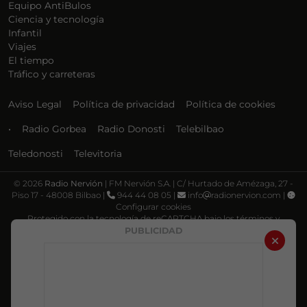
Equipo AntiBulos
Ciencia y tecnología
Infantil
Viajes
El tiempo
Tráfico y carreteras
Aviso Legal
Política de privacidad
Política de cookies
•
Radio Gorbea
Radio Donosti
Telebilbao
Teledonosti
Televitoria
©
2026
Radio Nervión
| FM Nervión S.A. | C/ Hurtado de Amézaga, 27 -
Piso 17 - 48008 Bilbao |
944 44 08 05 |
info
radionervion.com |
Configurar cookies
Protegido con la tecnología de reCAPTCHA bajo los términos y
condiciones de Google, su
Política de privacidad
y
Términos de servicio
.
PUBLICIDAD