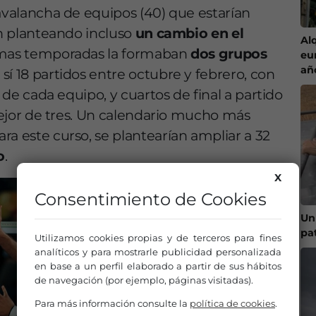
 avalancha de equipos (40) que estarían
an planteando incluso
un cambio en el
Al
timas temporadas la formaban
dos grupos
eu
añ
sí 18 partidos entre octubre y febrero, con
o de cada equipo, y cuartos de final a partido
 mejor de tres. Un calendario mucho más
ra este curso, se plantearían ampliar a 32
o
.
X
Consentimiento de Cookies
Un
pa
Utilizamos cookies propias y de terceros para fines
analíticos y para mostrarle publicidad personalizada
en base a un perfil elaborado a partir de sus hábitos
de navegación (por ejemplo, páginas visitadas).
Para más información consulte la
política de cookies
.