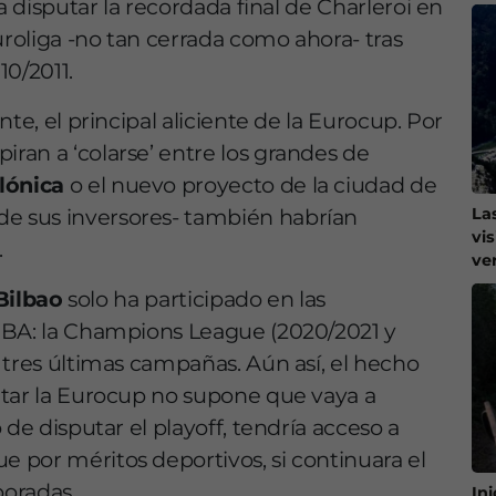
a disputar la recordada final de Charleroi en
uroliga -no tan cerrada como ahora- tras
10/2011.
te, el principal aliciente de la Eurocup. Por
an a ‘colarse’ entre los grandes de
lónica
o el nuevo proyecto de la ciudad de
La
e sus inversores- también habrían
vi
.
ve
Bilbao
solo ha participado en las
IBA: la Champions League (2020/2021 y
 tres últimas campañas. Aún así, el hecho
utar la Eurocup no supone que vaya a
de disputar el playoff, tendría acceso a
 por méritos deportivos, si continuara el
poradas.
In