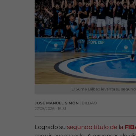
El Surne Bilbao levanta su segund
JOSÉ MANUEL SIMÓN
| BILBAO
27/05/2026 • 16:31
Logrado su
segundo título de la
FIB
seguir avanzando. A expensas de dispu