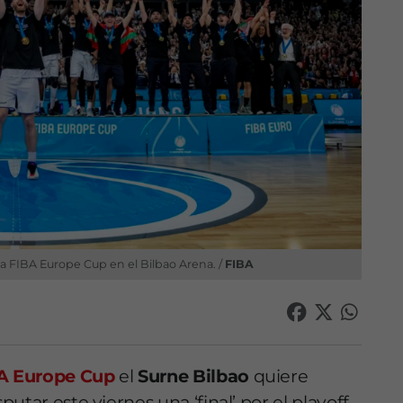
a FIBA Europe Cup en el Bilbao Arena. /
FIBA
A Europe Cup
el
Surne Bilbao
quiere
tar este viernes una ‘final’ por el playoff