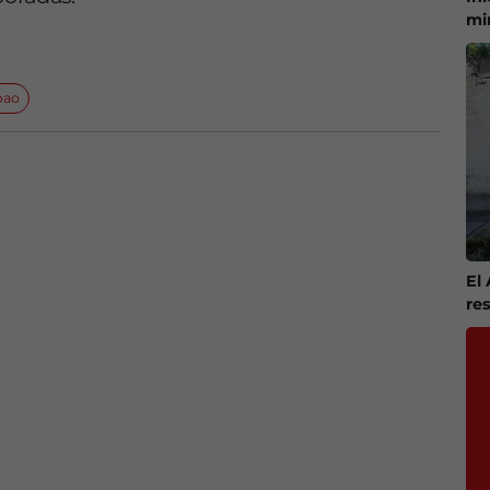
mi
bao
El
re