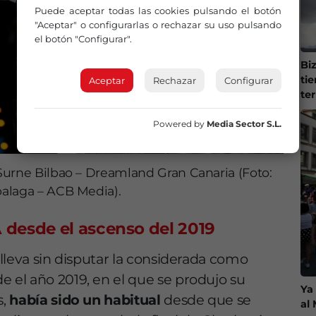
Puede aceptar todas las cookies pulsando el botón
"Aceptar" o configurarlas o rechazar su uso pulsando
el botón "Configurar".
Bi
ti
Aceptar
Rechazar
Configurar
te
Powered by
Media Sector S.L.
Surne Bilbao – Dreamland Gran Canaria (Foto:
balaga – ACB Media).
BA desde el ascenso del 2019
lleva sin disputar la considerada como
el año 2019, en el que se produjo su
Ya
s,
había sido un habitual
desde que se
al