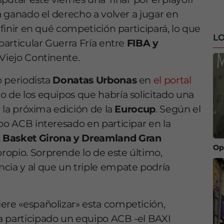
ha ganado el derecho a volver a jugar en
efinir en qué competición participará, lo que
LO
 particular Guerra Fría entre
FIBA y
 Viejo Continente.
o periodista
Donatas Urbonas
en
el portal
no de los equipos que habría solicitado una
r la próxima edición de la
Eurocup
. Según el
po ACB interesado en participar en la
 Basket Girona y Dreamland Gran
Op
ropio. Sorprende lo de este último,
cia y al que un triple empate podría
ere «españolizar» esta competición,
a participado un equipo ACB -el BAXI