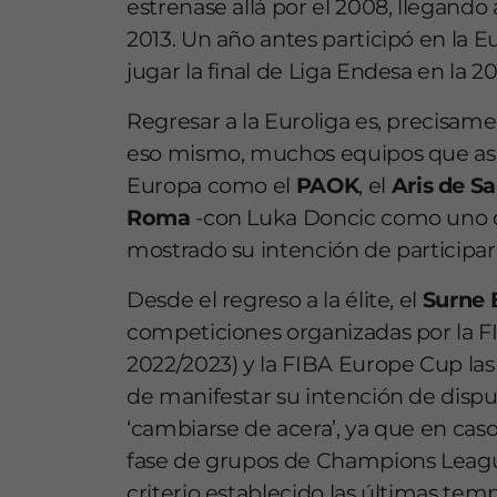
estrenase allá por el 2008, llegando 
2013. Un año antes participó en la E
jugar la final de Liga Endesa en la 20
Regresar a la Euroliga es, precisamen
eso mismo, muchos equipos que aspir
Europa como el
PAOK
, el
Aris
de Sa
Roma
-con Luka Doncic como uno d
mostrado su intención de participar
Desde el regreso a la élite, el
Surne 
competiciones organizadas por la F
2022/2023) y la FIBA Europe Cup las
de manifestar su intención de disp
‘cambiarse de acera’, ya que en caso 
fase de grupos de Champions League
criterio establecido las últimas tem