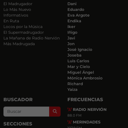
El Madrugador
Dani
Lo Más Nuevo
Eduardo
Informativos
Eva Argote
En Ruta
Endika
Locos por la Música
Iker
El Supermadrugador
Iñigo
La Mañana de Radio Nervión
Javi
Más Madrugada
Jon
José Ignacio
Joseba
Luis Carlos
Mar y Cielo
Miguel Ángel
Mónica Ambrosio
Richard
Yaiza
BUSCADOR
FRECUENCIAS
RADIO NERVIÓN
Search
88.0 FM
MERINDADES
SECCIONES
107.9 FM