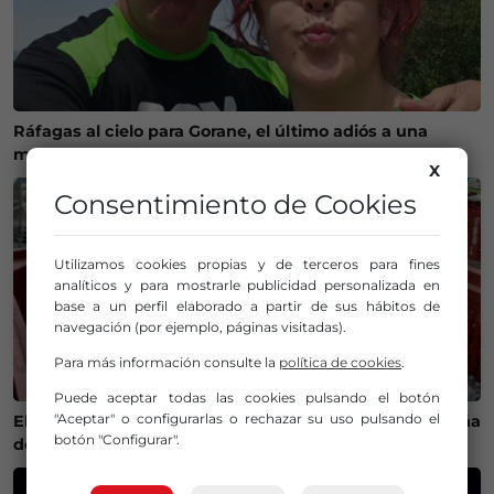
Ráfagas al cielo para Gorane, el último adiós a una
motera que dejó huella en el mundo de las dos ruedas
X
Consentimiento de Cookies
Utilizamos cookies propias y de terceros para fines
analíticos y para mostrarle publicidad personalizada en
base a un perfil elaborado a partir de sus hábitos de
navegación (por ejemplo, páginas visitadas).
Para más información consulte la
política de cookies
.
Puede aceptar todas las cookies pulsando el botón
"Aceptar" o configurarlas o rechazar su uso pulsando el
El calor cambia la ruta del bonito y complica la campaña
botón "Configurar".
de pesca en Euskadi