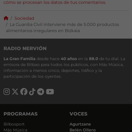
cómo se procesan los datos de tus comentarios.
Sociedad
La Guardia Civil interviene más de 5.000 productos
alimentarios irregulares en Bizkaia
RADIO NERVIÓN
La Gran Familia
desde hace
40 años
en la
88.0
de tu dial. La
emisora de Bilbao para todos los públicos, con Más Música,
información a menos cinco, deportes, tráfico y la
participación de los oyentes.
PROGRAMAS
VOCES
Bilbosport
Agurtzane
Más Música
Belén Ollero