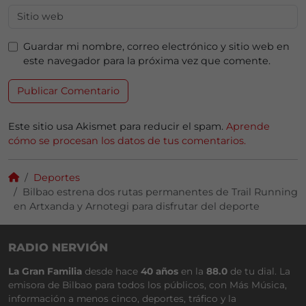
Guardar mi nombre, correo electrónico y sitio web en
este navegador para la próxima vez que comente.
Este sitio usa Akismet para reducir el spam.
Aprende
cómo se procesan los datos de tus comentarios.
Deportes
Bilbao estrena dos rutas permanentes de Trail Running
en Artxanda y Arnotegi para disfrutar del deporte
RADIO NERVIÓN
La Gran Familia
desde hace
40 años
en la
88.0
de tu dial. La
emisora de Bilbao para todos los públicos, con Más Música,
información a menos cinco, deportes, tráfico y la