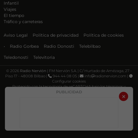
Infantil
Viajes
El tiempo
Tráfico y carreteras
Aviso Legal
Política de privacidad
Política de cookies
•
Radio Gorbea
Radio Donosti
Telebilbao
Teledonosti
Televitoria
©
2026
Radio Nervión
| FM Nervión S.A. | C/ Hurtado de Amézaga, 27 -
Piso 17 - 48008 Bilbao |
944 44 08 05 |
info
radionervion.com |
Configurar cookies
Protegido con la tecnología de reCAPTCHA bajo los términos y
condiciones de Google, su
Política de privacidad
y
Términos de servicio
.
PUBLICIDAD