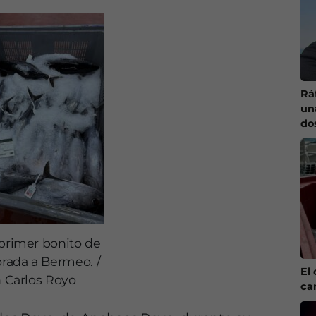
Ráf
un
do
 primer bonito de
rada a Bermeo. /
El 
 Carlos Royo
ca