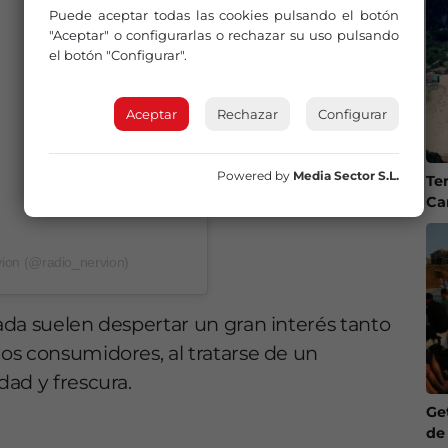
Puede aceptar todas las cookies pulsando el botón
"Aceptar" o configurarlas o rechazar su uso pulsando
el botón "Configurar".
Aceptar
Rechazar
Configurar
Powered by
Media Sector S.L.
Te
Ca
vion (@radio_nervion)
da suelen despertar un gran interés tanto
os consumidores, al tratarse de un
ad y frescura.
Ge
de