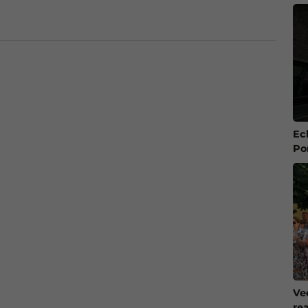
Ec
Po
Ve
re