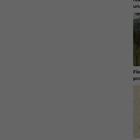
un
Fi
pr