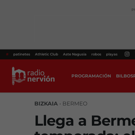
P
#
patinetes
Athletic Club
Aste Nagusia
robos
playas
PROGRAMACIÓN
BILBOS
BIZKAIA
•
BERMEO
Llega a Berme