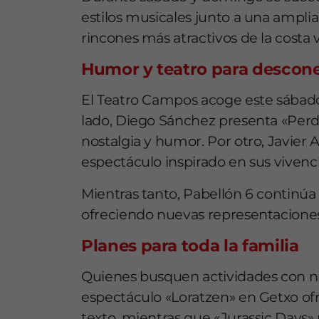
estilos musicales junto a una ampli
rincones más atractivos de la costa v
Humor y teatro para descon
El Teatro Campos acoge este sábad
lado, Diego Sánchez presenta «Perd
nostalgia y humor. Por otro, Javier 
espectáculo inspirado en sus viven
Mientras tanto, Pabellón 6 continú
ofreciendo nuevas representaciones
Planes para toda la familia
Quienes busquen actividades con niñ
espectáculo «Loratzen» en Getxo ofr
texto, mientras que «Jurassic Days