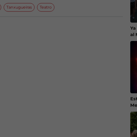
Tanxugueiras
Teatro
Ya
al
Es
Me