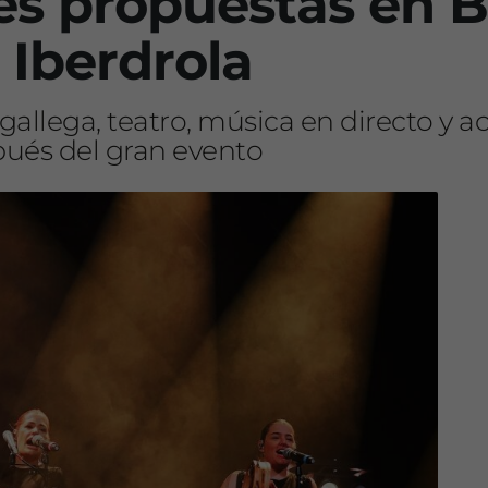
es propuestas en Bi
 Iberdrola
gallega, teatro, música en directo y a
pués del gran evento