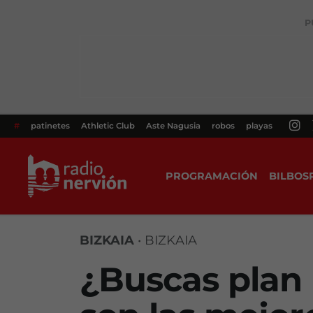
P
#
patinetes
Athletic Club
Aste Nagusia
robos
playas
PROGRAMACIÓN
BILBOS
BIZKAIA
•
BIZKAIA
¿Buscas plan 