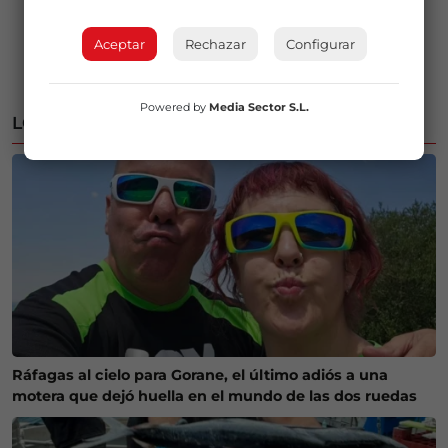
Aceptar
Rechazar
Configurar
Powered by
Media Sector S.L.
LO MÁS LEÍDO
Ráfagas al cielo para Gorane, el último adiós a una
motera que dejó huella en el mundo de las dos ruedas