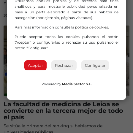
Utilizamos cookies propias y de terceros para fines
número de estudiantes
analíticos y para mostrarle publicidad personalizada en
base a un perfil elaborado a partir de sus hábitos de
30/07/2025
navegación (por ejemplo, páginas visitadas).
Para más información consulte la
política de cookies
.
Puede aceptar todas las cookies pulsando el botón
"Aceptar" o configurarlas o rechazar su uso pulsando el
botón "Configurar".
Aceptar
Rechazar
Configurar
Powered by
Media Sector S.L.
La facultad de medicina de Leioa se
convierte en la tercera mejor de todo
el país
Se sitúa la primera del ranking si hablamos de
universidades públicas