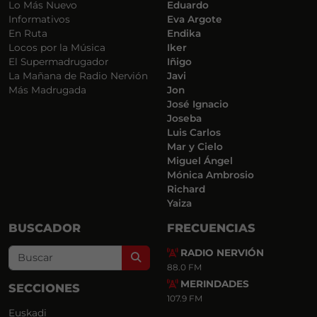
Lo Más Nuevo
Eduardo
Informativos
Eva Argote
En Ruta
Endika
Locos por la Música
Iker
El Supermadrugador
Iñigo
La Mañana de Radio Nervión
Javi
Más Madrugada
Jon
José Ignacio
Joseba
Luis Carlos
Mar y Cielo
Miguel Ángel
Mónica Ambrosio
Richard
Yaiza
BUSCADOR
FRECUENCIAS
RADIO NERVIÓN
Search
88.0 FM
MERINDADES
SECCIONES
107.9 FM
Euskadi