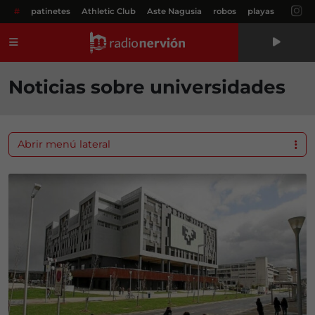
#
patinetes
Athletic Club
Aste Nagusia
robos
playas
Menú
Noticias sobre universidades
Abrir menú lateral