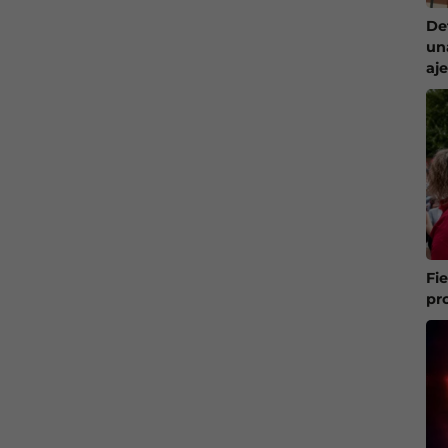
De
un
aj
Fi
pr