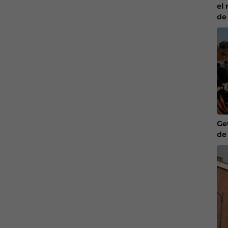
el 
de
Ge
de