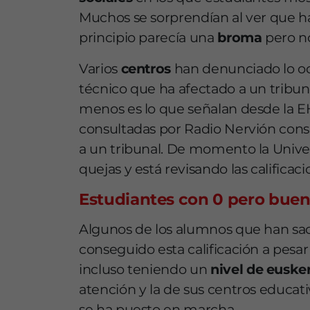
Muchos se sorprendían al ver que ha
principio parecía una
broma
pero no
Varios
centros
han denunciado lo oc
técnico que ha afectado a un tribunal
menos es lo que señalan desde la 
consultadas por Radio Nervión consi
a un tribunal. De momento la Univer
quejas y está revisando las calificac
Estudiantes con 0 pero buen 
Algunos de los alumnos que han saca
conseguido esta calificación a pesar
incluso teniendo un
nivel de euske
atención y la de sus centros educat
se ha puesto en marcha.