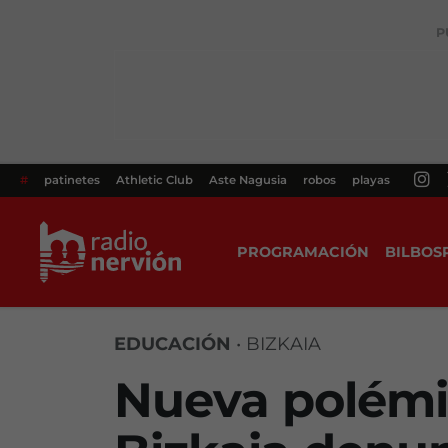
P
#
patinetes
Athletic Club
Aste Nagusia
robos
playas
PROGRAMACIÓN
BILBOS
EDUCACIÓN
•
BIZKAIA
Nueva polémi