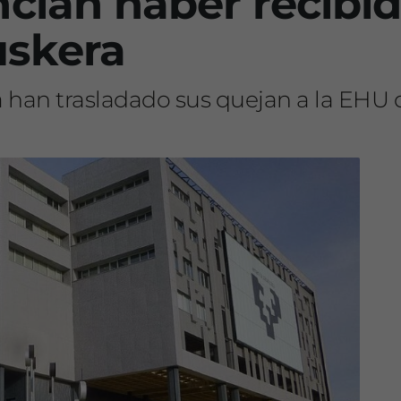
cian haber recibid
uskera
a han trasladado sus quejan a la EHU