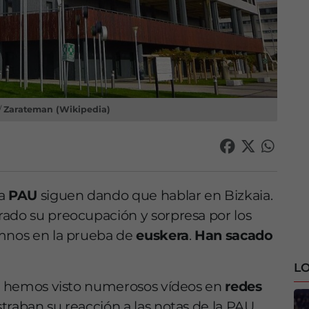
/
Zarateman (Wikipedia)
la
PAU
siguen dando que hablar en Bizkaia.
rado su preocupación y sorpresa por los
umnos en la prueba de
euskera
.
Han sacado
LO
ras hemos visto numerosos vídeos en
redes
raban su reacción a las notas de la PAU.