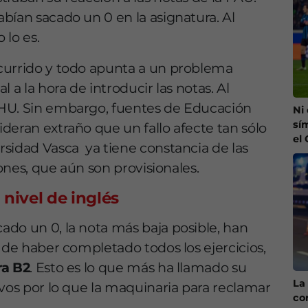
bían sacado un 0 en la asignatura. Al
 lo es.
urrido y todo apunta a un problema
 a la hora de introducir las notas. Al
EHU. Sin embargo, fuentes de Educación
Ni
sí
deran extraño que un fallo afecte tan sólo
el
sidad Vasca ya tiene constancia de las
iones, que aún son provisionales.
nivel de inglés
do un 0, la nota más baja posible, han
 de haber completado todos los ejercicios,
ra B2
. Esto es lo que más ha llamado su
La 
ivos por lo que la maquinaria para reclamar
co