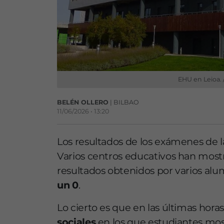
EHU en Leioa. 
BELÉN OLLERO
| BILBAO
11/06/2026 • 13:20
Los resultados de los exámenes de 
Varios centros educativos han most
resultados obtenidos por varios al
un 0
.
Lo cierto es que en las últimas ho
sociales
en los que estudiantes most