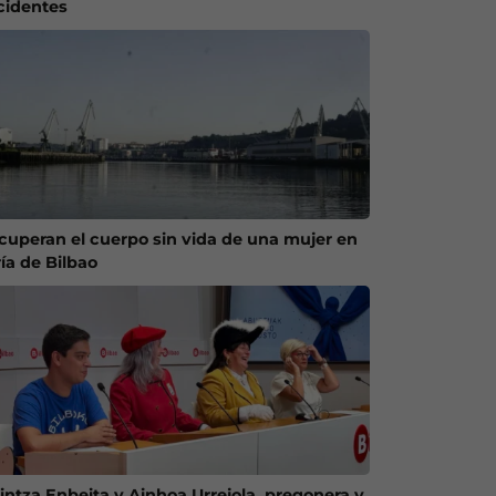
cidentes
cuperan el cuerpo sin vida de una mujer en
ría de Bilbao
intza Enbeita y Ainhoa Urrejola, pregonera y